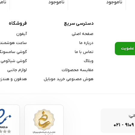
ناموجود
ناموجود
نام
ماکرو برای ثبت تصاویر نزدیک می‌باشد که از قابلیت عکاسی HDR نیز پشتیبانی می‌کند. فیلم‌برداری در این دوربین با کیفیت 1080p و نرخ
۳۰ فریم بر ثانیه انجام می‌شود. دوربین سلفی ۱۳ مگاپیکسلی با گشودگی دیافراگم f/2.5 برای گرفتن عکس‌های سلفی و تماس‌های تصویری
دسترسی سریع
فروشگاه
صفحه اصلی
آیفون
Dual-Band, W
گوشی Redmi 13X به باتری ۵۰۳۰ میلی‌آمپر‌ساعت مجهز است که از شارژ سریع ۳۳ وات پشتیبانی می‌کند که در پک گلوبال آن شاهد حضور
درباره ما
ساعت هوشمند
A۲
آداپتور نیز هستیم. این گوشی تنها در حدود ۳۰ دقیقه از صفر تا ۵۰ درصد شارژ می‌شود و پس از ۱۰۰۰ چرخه شارژ، ظرفیت باتری حداقل تا
تماس با ما
گوشی سامسونگ
BDS, GAL
وبلاگ
گوشی شیائومی
مقایسه محصولات
لوازم جانبی
Redmi 13X را می‌توان یکی از هوشمندانه‌ترین انتخاب‌ها در میان گوشی‌های اقتصادی سال ۲۰۲۵ دانست؛ محصولی که با تمرکز بر
هوش مصنوعی خرید موبایل
هدفون و هندزف
 خود را از بسیاری از رقبا متمایز کند. ترکیب عملکرد مطلوب، دوام مناسب
مدت این گوشی را به گزینه‌ای منطقی برای کاربرانی تبدیل می‌کند که به‌
.
ج, قطب‌نما
نی:
۰۲۱
-
۹۱۰۹