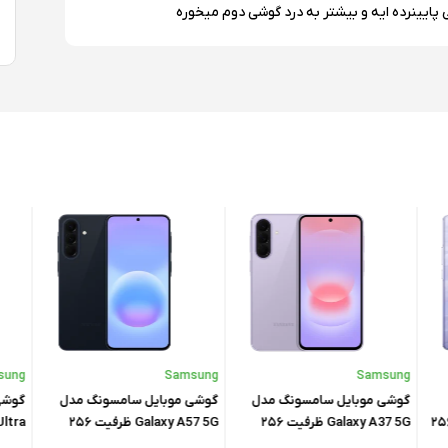
پایینرده ایه و بیشتر به درد گوشی دوم میخوره
فحه، حالت Raise to Wake و حالت Sunlight Mode (برای مشاهده بهتر زیر نور خورشید) پشتیبانی می‌کند که نشان‌دهنده توجه
ل است.
گوشی Redmi 13x به‌صورت پیش‌فرض با سیستم‌عامل Xiaomi HyperOS عرضه می‌شود؛ سیستمی که سطح تازه‌ای از بهینه‌سازی
Mediatek H
نرم‌افزاری را برای کاربران فراهم می‌کند و تجربه‌ای روان و یکپارچه را نسبت به MIUI ارائه می‌دهد. HyperOS همچنین امکانات کاربردی و
۲x۲.۰ GHz Cortex-A, هشت هسته‌ای
کاربرپسندی مانند طراحی به‌روزرسانی‌شده رابط کاربری و صفحه قفل قابل شخصی‌سازی را به همراه دارد. این گوشی حداقل تا ژوئن ۲۰۲۸
ت خواهد کرد که نشان‌دهنده پشتیبانی نرم‌افزاری بلندمدت است.
گوشی Redmi 13x از تراشه‌ی MediaTek Helio G91-Ultra بهره می‌برد که با فرآیند ساخت ۱۲ نانومتری و پردازنده‌ی هشت‌هسته‌ای (شامل
دو هسته‌ی Cortex-A75 با فرکانس ۲.۰ گیگاهرتز و شش هسته‌ی Cortex-A55)، عملکردی روان و کارآمد را در استفاده‌های روزمره و
بازی‌های سبک ارائه می‌دهد. این تراشه با پردازنده گرافیکی Mali-G52 MC2 همراه است که توانایی پردازش گرافیکی مناسبی را فراهم
می‌کند. گوشی با کانفیگ ۸ گیگابایت حافظه رم و۲۵۶ گیگابایت حافظه داخلی از نوع eMMC 5.1 عرضه می‌شود که این ترکیب سخت‌افزاری و
sung
Samsung
Samsung
گوشی موبایل سامسونگ مدل
گوشی موبایل سامسونگ مدل
گوشی
Redmi Not ظرفیت ۲۵۶
Galaxy A37 5G ظرفیت ۲۵۶
Galaxy A57 5G ظرفیت ۲۵۶
گوشی Redmi 13X دارای دوربین اصلی ۱۰۸ مگاپیکسلی با گشودگی دیافراگم f/1.8 و فوکوس خودکار PDAF در کنار یک لنز ۲ مگاپیکسلی
گیگابایت رم ۸ گیگابایت – ویتنام
گیگابایت رم ۸ گیگابایت
گیگابایت رم ۲