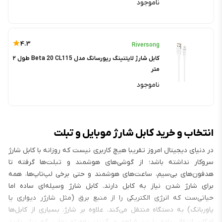
ناموجود
4.3
Riversong
کابل شارژ لایتنینگ ریورسانگ مدل Beta 20 CL115 طول ۲
متر
ناموجود
انتخاب و خرید کابل شارژ موبایل و تبلت
در دنیای دیجیتال امروز تقریبا هیچ کاربری نیست که روزانه با کابل شارژ
سروکار نداشته باشد؛ از گوشی‌های هوشمند و تبلت‌ها گرفته تا
هدفون‌های بی‌سیم، ساعت‌های هوشمند و حتی برخی لپ‌تاپ‌ها، همه
برای شارژ شدن نیاز به کابل دارند. کابل شارژ وسیله‌ای ساده اما
حیاتی‌ست که انرژی الکتریکی را از منبع برق (مثل شارژر دیواری یا
پاوربانک) به دستگاه منتقل می‌کند. علاوه بر شارژ، بسیاری از کابل‌ها
امکان انتقال داده را نیز فراهم می‌کنند؛ به‌ویژه زمانی که نیاز دارید