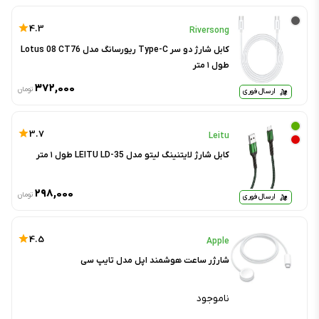
4.3
Riversong
کابل شارژ دو سر Type-C ریورسانگ مدل Lotus 08 CT76
طول ۱ متر
۳۷۲,۰۰۰
تومان
ارسال فوری
3.7
Leitu
کابل شارژ لایتنینگ لیتو مدل LEITU LD-35 طول ۱ متر
۲۹۸,۰۰۰
تومان
ارسال فوری
4.5
Apple
شارژر ساعت هوشمند اپل مدل تایپ سی
ناموجود