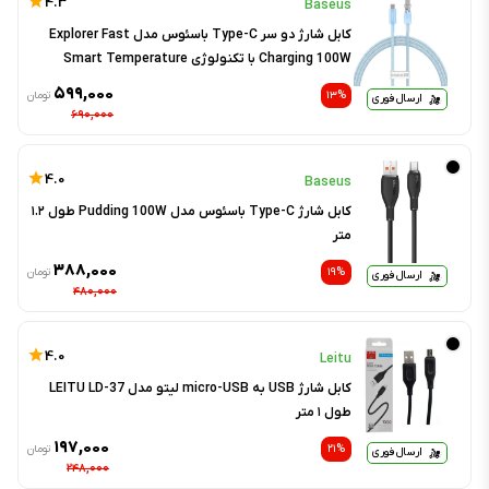
4.3
Baseus
کابل شارژ دو سر Type-C باسئوس مدل Explorer Fast
Charging 100W با تکنولوژی Smart Temperature
Control طول ۱ متر
۵۹۹,۰۰۰
۱۳%
تومان
ارسال فوری
۶۹۰,۰۰۰
4.0
Baseus
کابل شارژ Type-C باسئوس مدل Pudding 100W طول ۱.۲
متر
۳۸۸,۰۰۰
۱۹%
تومان
ارسال فوری
۴۸۰,۰۰۰
4.0
Leitu
کابل شارژ USB به micro-USB لیتو مدل LEITU LD-37
طول ۱ متر
۱۹۷,۰۰۰
۲۱%
تومان
ارسال فوری
۲۴۸,۰۰۰