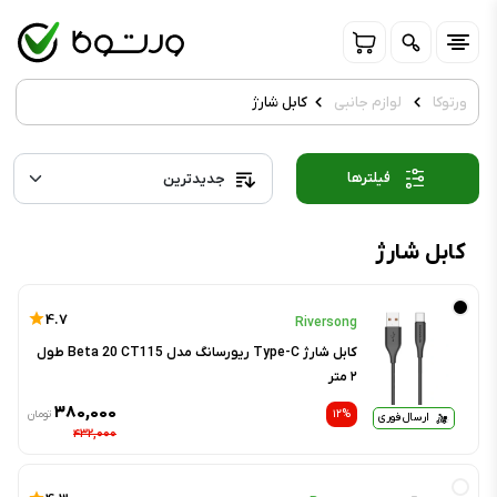
ورتوکا
لوازم جانبی
کابل شارژ
فیلترها
کابل شارژ
4.7
Riversong
کابل شارژ Type-C ریورسانگ مدل Beta 20 CT115 طول
۲ متر
۳۸۰,۰۰۰
۱۲%
تومان
ارسال فوری
۴۳۲,۰۰۰