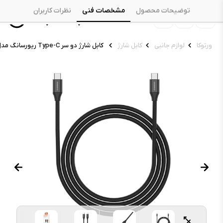
توضیحات محصول
مشخصات فنی
نظرات کاربران
ورتوکا
لوازم جانبی
کابل شارژ
کابل شارژ دو سر Type-C ریورسانگ مدل Hercules C3 CT82 طول ۱.۲ متر