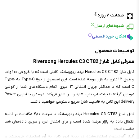
ضمانت ۷ روزه
شیوه‌های ارسال
امکان خرید قسطی
توضیحات محصول
معرفی کابل شارژ Riversong Hercules C3 CT82
کابل شارژ Hercules C3 CT82 برند ریورسانگ، کابلی است که با خروجی ۱۰۰ وات
و طول ۱.۲ متری به بازار عرضه شده است. این محصول از نوع Type-C به Type-
C است که با حداکثر جریان انتقالی ۳ آمپری، تمام دستگاه‌های شما از گوشی
موبایل گرفته تا تبلت، لپ تاپ، هارد و... را شارژ می‌کند. درضمن با فناوری Power
delivery این کابل به قابلیت شارژ سریع دسترسی خواهید داشت.
کابل شارژ Hercules C3 CT82 برند ریورسانگ با سرعت ۴۸۰ مگابایت بر ثانیه
انتقال داده به بازار عرضه شده است و برای انتقال امن و سریع داده‌های شما
مناسب است.
آلیاژ آلومینیوم استفاده‌شده در بدنه این کابل به آن استحکام می‌بخشد و