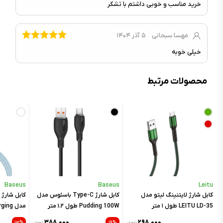
خرید مناسب و خوبی داشتم با تشکر
مهسا سبحانی
۵ آذر ۱۴۰۴
خیلی خوبه
محصولات مرتبط
Baseus
Baseus
Leitu
کابل شارژ لایتنینگ لیتو مدل
کابل شارژ Type-C باسئوس مدل
LEITU LD-35 طول ۱ متر
Pudding 100W طول ۱.۲ متر
مدل ng
۳۸۸,۰۰۰
۲۹۸,۰۰۰
ن
تومان
۱۹%
تومان
۱۳%