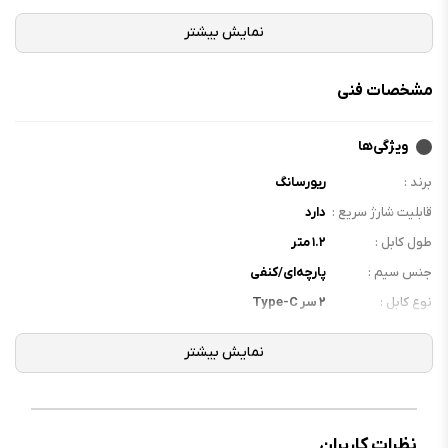
روکش پارچه‌ی بافته شده‌ی آن، انعطاف را در عین استحکام تضمین می‌کند.
بنابراین دیگر نیاز نیست نگران خم شدن، پاره شدن و سایش روکش کابل خود
باشید.
مشخصات فنی
طول ناکافی کابل شارژ معمولاً آزارتان می‌دهد؟ با استفاده از کابل شارژ Hercules
C3 CT82 که ۱.۲ متر است، دور بودن از ورودی شارژ دیگر ذهن‌تان را اشغال
ویژگی‌ها
نخواهد کرد.
برند :
ریورسانگ
قابلیت شارژ سریع :
دارد
طول کابل :
۱.۲ متر
جنس سیم :
پارچه‌ای/کنفی
نوع کابل :
۲ سر Type-C
نظرات کاربران