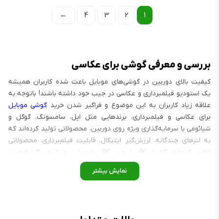
←
4
3
2
1
بررسی و معرفی گوشی برای عکاسی
کیفیت بالای دوربین در گوشی‌های موبایل باعث شده کاربران همیشه
یک استودیو فیلمبرداری و عکاسی در جیب خود داشته باشند! باتوجه به
علاقه زیاد کاربران به این موضوع و فراگیر شدن خرید
گوشی موبایل
برای عکاسی و فیلمبرداری، برندهایی مثل اپل، سامسونگ، گوگل و
شیائومی با سرمایه‌گذاری ویژه روی دوربین، محصولاتی تولید کرده‌اند که
به لنزهای چندگانه، لرزش‌گیر اپتیکال، قابلیت فیلم‌برداری، محصولاتی
تولید کرده‌اند که از 4K یا حتی 8K پشتیبانی می‌کنند. اگر کیفیت
عکس‌هایی که روزانه ثبت می‌کنید برایتان مهم است و دوست دارید
بهترین خروجی را در شبکه‌های اجتماعی به اشتراک بگذارید، در ادامه با
ما همراه باشید تا با برندهای برجسته این حوزه و مدل‌های جدید سال
۲۰۲۵ آشنا شوید.
خرید و قیمت گوشی برای عکاسی