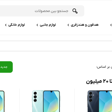
هدفون و هندزفری
لوازم جانبی
لوازم خانگی
 بر اساس:
جدید‌
یون