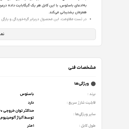
همزمان پشتیبانی می‌کند.
در تست مقاومت، این محصول دربرابر گره‌خوردگی و پارگی ا
تا ۳۰ درجه خم کنید، دچار زدگی و پارگی نخواهد شد.
حداقل می‌رساند، هم برای دستگاه شما و هم برای محیط‌ز
استاندارد شارژ سریع Type-C PD 2.0 نیز که در این کابل تآیید شده‌است، قابلیت شارژ سریع لپ‌تاپ را نیز در اختیار شما قرار می‌دهد.
مشخصات فنی
از نظر جنس بدنه، روکش این کابل از ترکیب نایلونِ با چگ
مقاومت بالایی دارد. سری‌های دو طرف این کابل نیز برای
منعطف) ساخته شده‌اند تا هنگام استفاده احساس بهتری به
ویژگی‌ها
اکسیداسیون و زنگ‌خوردگی نیز مستحکم کرده است.
برند :
باسئوس
قابلیت شارژ سریع :
دارد
سایر ویژگی‌ها :
توسط آلیاژ آلومینیوم و E
طول کابل :
۱ متر