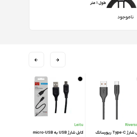
طول ۱ متر
ناموجود
Leitu
Leitu
Rive
کابل شارژ Type-C ریورسانگ
کابل شارژ USB به micro-USB
کابل شارژ لایتنی