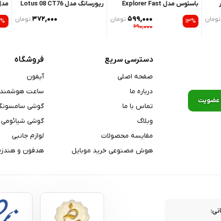
باسئوس مدل Explorer Fast
ریورسانگ مدل Lotus 08 CT76
مدل Beta 20 CT115 طول ۲ متر
Charging 100W با تکنولوژی
طول ۱ متر
۳۷۲,۰۰۰
۵۹۹,۰۰۰
مان
تومان
تومان
۱۲%
۱۳%
Smart Temperature Control
۶۹۰,۰۰۰
طول ۱ متر
دسترسی سریع
فروشگاه
صفحه اصلی
آیفون
درباره ما
ساعت هوشمند
تماس با ما
گوشی سامسونگ
وبلاگ
گوشی شیائومی
مقایسه محصولات
لوازم جانبی
هوش مصنوعی خرید موبایل
هدفون و هندزف
نی: