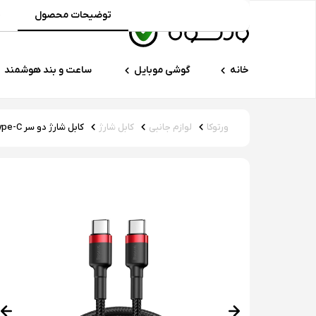
توضیحات محصول
م
خانه
گوشی موبایل
ساعت و بند هوشمند
ورتوکا
لوازم جانبی
کابل شارژ
کابل شارژ دو سر Type-C باسئوس مدل Cafule Flash Charging Data Line 60W طول ۱ متر