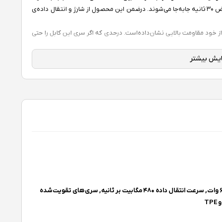
به‌ادعای باسئوس، با این کابل هر یک گیگابایت داده درعرض ۳۰ ثانیه جابه‌جا می‌شوند. درضمن این محصول از شارژ و انتقال داده‌ی
ز خود مقاومت بالایی نشان‌داده‌است. درحدی که اگر سری این کابل را حتی
کابل شارژ Type-C باسئوس مدل Cafule Flash Charging Data Line مطابق با استاندارد شارژ ایمن QC نسخه ۳.۰ شرکت کوالکام و
استاندارد PD نسخه ۲.۰ از شارژ سریع پشتیبانی می‌کند. بنابراین درصورتی‌که گوشی شما از این دو استاندارد پشتیبانی کند، افزایش ۴۰
درصدی سرعت شارژ را نسبت به شارژرهای معمولی تجربه خواهید کرد. فناوری QC3.0 که اتلاف انرژی و تبدیل انرژی به گرما را به
یست امن و مفید است.
الی بالا و کناف محکم بافته‌شده‌است که دربرابر پارگی، خمیدگی و سایش
 از ترکیب آلومینیوم محکم و الاستومتر ترموپلاستیک (نوعی پلیمر نرم و
 شما انتقال بدهند. استفاده از آلیاژ آلومینیوم این کابل را دربرابر
حداکثر توان خروجی ۶۰ وات, سرعت انتقال داده ۴۸۰ مگابیت بر ثانیه, سری‌های تقویت‌شده
TP