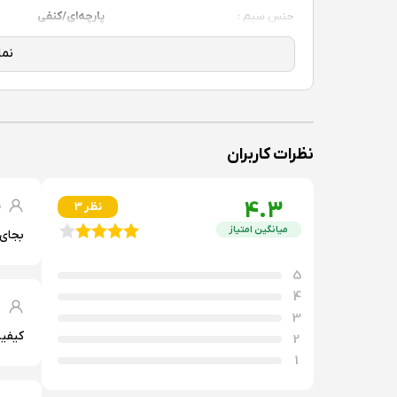
جنس سیم :
پارچه‌ای/کنفی
نوع کابل :
۲ سر Type-C
نظرات کاربران
4.3
ش
3 نظر
میانگین امتیاز
بجای 
5
4
پ
3
کیفی
2
1