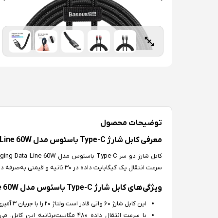
توضیحات محصول
معرفی کابل شارژ Type-C باسئوس مدل Cafule Flash Charging Data Line 60W
سرعت انتقال یک گیگابایت داده در ۳۰ ثانیه و قیمتی به‌صرفه دارد. درادامه ویژگی‌های این محصول را شرح داده‌ایم.
ویژگی‌های کابل شارژ Type-C باسئوس مدل Cafule Flash Charging Data Line 60W
این کابل شارژ ۶۰ واتی قادر است ولتاژ ۲۰ را با جریان ۳ آمپری تأمین کند.
با سرعت انتقال داده ۴۸۰ مگابیت‌برثا