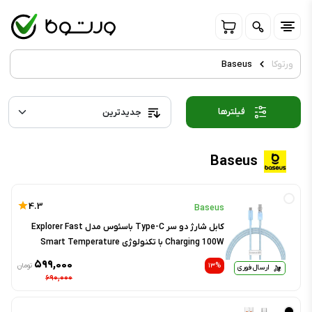
ورتوکا
Baseus
فیلترها
Baseus
4.3
Baseus
کابل شارژ دو سر Type-C باسئوس مدل Explorer Fast
Charging 100W با تکنولوژی Smart Temperature
Control طول ۱ متر
۵۹۹,۰۰۰
۱۳%
تومان
ارسال فوری
۶۹۰,۰۰۰