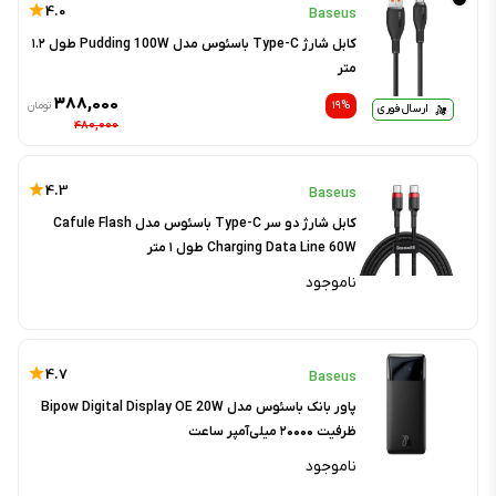
4.0
Baseus
کابل شارژ Type-C باسئوس مدل Pudding 100W طول ۱.۲
متر
۳۸۸,۰۰۰
۱۹%
تومان
ارسال فوری
۴۸۰,۰۰۰
4.3
Baseus
کابل شارژ دو سر Type-C باسئوس مدل Cafule Flash
Charging Data Line 60W طول ۱ متر
ناموجود
4.7
Baseus
پاور بانک باسئوس مدل Bipow Digital Display OE 20W
ظرفیت ۲۰۰۰۰ میلی‌آمپر ساعت
ناموجود