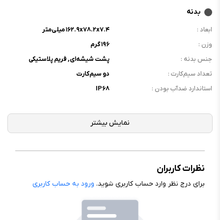
بدنه
ابعاد :
۱۶۲.۹x۷۸.۲x۷.۴ میلی‌متر
وزن :
۱۹۶ گرم
جنس بدنه :
پشت شیشه‌ای, فریم پلاستیکی
تعداد سیم‌کارت :
دو سیم‌کارت
استاندارد ضدآب بودن :
IP۶۸
نمایشگر
نوع نمایشگر :
Super AMOLED
اندازه نمایشگر :
۶.۷ اینچ
رزولوشن نمایشگر :
۱۰۸۰x۲۳۴۰ پیکسل
نظرات کاربران
فرکانس نمایشگر :
۱۲۰ هرتز
برای درج نظر وارد حساب کاربری شوید.
ورود به حساب کاربری
تراکم پیکسلی :
۳۸۵ppi
محافظ نمایشگر :
Corning Gorilla Glass Victus+