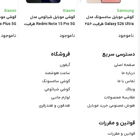
رم :
۸ گیگابایت
Xiaomi
Xiaomi
Samsung
گوشی موبایل سامسونگ مدل
گوشی موبایل شیائومی مدل
گوشی موبا
صدا
Galaxy S26 Ultra ظرفیت ۲۵۶
Redmi Note 15 Pro 5G ظرفیت
o Plus 5G
جک ۳.۵ میلی‌متری :
ندارد
گیگابایت رم ۱۲ گیگابایت - ویتنام
۲۵۶ گیگابایت رم ۸ گیگابایت
ناموجود
ناموجود
ناموجود
گیگابایت
مشخصات اسپیکر :
اسپیکرهای استریو
دسترسی سریع
فروشگاه
ارتباطات
صفحه اصلی
آیفون
Dual-Band, Wi-Fi ۸۰۲.۱۱
درباره ما
ساعت هوشمند
WLAN :
a/b/g/n/ac/۶, Wi-Fi Direct
تماس با ما
گوشی سامسونگ
بلوتوث :
A۲DP, Bluetooth ۵.۴, LE
وبلاگ
گوشی شیائومی
BDS, GALILEO, GLONASS, GPS,
مقایسه محصولات
لوازم جانبی
موقعیت‌یابی :
QZSS
هوش مصنوعی خرید موبایل
هدفون و هندزفری
NFC :
دارد (بسته به پارت نامبر)
اینفرارد :
ندارد
قوانین و مقررات
رادیو :
ندارد
قوانین و مقررات
درگاه ارتباطی :
USB Type-C ۲.۰