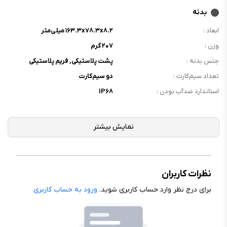
بدنه
ابعاد :
۱۶۳.۳x۷۸.۳x۸.۲ میلی‌متر
وزن :
۲۰۷ گرم
جنس بدنه :
پشت پلاستیکی, فریم پلاستیکی
تعداد سیم‌کارت :
دو سیم‌کارت
استاندارد ضدآب بودن :
IP۶۸
نمایشگر
نوع نمایشگر :
AMOLED
اندازه نمایشگر :
۶.۸۳ اینچ
رزولوشن نمایشگر :
۱۲۸۰x۲۷۷۲ پیکسل
نظرات کاربران
فرکانس نمایشگر :
۱۲۰ هرتز
برای درج نظر وارد حساب کاربری شوید.
ورود به حساب کاربری
تراکم پیکسلی :
۴۴۷ppi
Corning Gorilla Glass Victus ۲,
محافظ نمایشگر :
Mohs با درجه سختی ۵