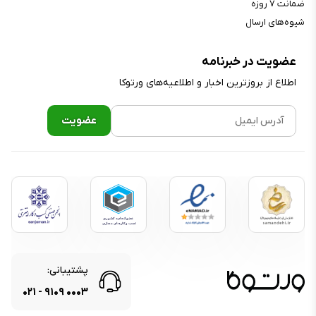
ضمانت ۷ روزه
BDS, GALILEO, GLONASS, GPS
موقعیت‌یابی :
(L۱+L۵), QZSS
شیوه‌های ارسال
NFC :
دارد (بسته به پارت نامبر)
عضویت در خبرنامه
اینفرارد :
دارد
اطلاع از بروز‌ترین اخبار و اطلاعیه‌های ورتوکا
رادیو :
ندارد
درگاه ارتباطی :
USB Type-C ۲.۰
قابلیت OTG :
دارد
حسگر و ویژگی‌ها
قابلیت تشخیص چهره :
ندارد
حسگر اثر انگشت :
دارد
حسگر اثر انگشت زیر نمایشگر-اپتیکال,
سایر حسگرها :
حسگر مجاورت, ژیروسکوپ,
شتاب‌سنج, قطب‌نما
پشتیبانی:
سایر ویژگی‌ها :
مجهز به چراغ قوه
۰۲۱
-
۹۱۰۹
۰۰۰۳