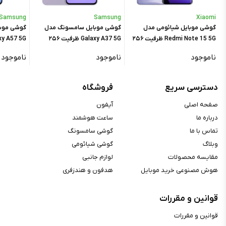
درگاه کارت حافظه :
ندارد
Samsung
Samsung
Xiaomi
گوشی موبایل شیائومی مدل
گوشی موبایل سامسونگ مدل
گوشی موب
حافظه داخلی :
۲۵۶ گیگابایت
Redmi Note 15 5G ظرفیت ۲۵۶
Galaxy A37 5G ظرفیت ۲۵۶
رم :
۸ گیگابایت
گیگابایت رم ۸ گیگابایت - گلوبال
گیگابایت رم ۸ گیگابایت – ویتنام
گیگابایت رم ۸ گیگا
ناموجود
ناموجود
ناموجود
صدا
دسترسی سریع
فروشگاه
جک ۳.۵ میلی‌متری :
ندارد
صفحه اصلی
آیفون
Dolby Atmos, Hi-Res wireless
درباره ما
ساعت هوشمند
مشخصات اسپیکر :
audio, اسپیکرهای استریو, کیفیت
صدای۲۴bit /۱۹۲kHz Hi-Res
تماس با ما
گوشی سامسونگ
وبلاگ
گوشی شیائومی
مقایسه محصولات
لوازم جانبی
ارتباطات
هوش مصنوعی خرید موبایل
هدفون و هندزفری
Dual-Band, Wi-Fi ۸۰۲.۱۱
WLAN :
a/b/g/n/ac/۶/۶e (بسته به بازار), Wi-
قوانین و مقررات
Fi Direct
بلوتوث :
A۲DP, Bluetooth ۵.۴, LE
قوانین و مقررات