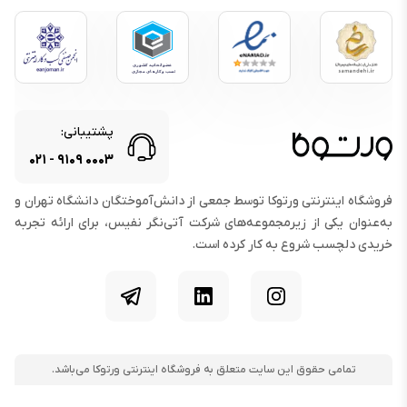
شارژ سریع ۹۰ وات با سیم, قابلیت
توضیحات شارژ :
+QC۳, قابلیت PD۳.۰
محتویات جعبه
آداپتور, راهنمای استفاده, سوزن سیم
محتویات جعبه :
کارت, قاب ژله‌ای, کابل شارژ, گوشی
پشتیبانی:
موبایل
۰۲۱
-
۹۱۰۹
۰۰۰۳
فروشگاه اینترنتی ورتوکا توسط جمعی از دانش‌آموختگان دانشگاه تهران و
دوربین اصلی
به‌عنوان یکی از زیرمجموعه‌های شرکت آتی‌نگر نفیس، برای ارائه تجربه
نوع دوربین اصلی :
دوگانه
خریدی دلچسب شروع به کار کرده است.
پیکربندی دوربین‌ها :
اولترا واید, واید
رزولوشن دوربین اصلی :
۵۰ مگاپیکسل
اینستاگرام
لینکدین
تلگرام
HDR, پانوراما, فلاش LED, فوکوس
ویژگی‌های دوربین اصلی :
خودکار PDAF, گشودگی دیافراگم f/۱.۵,
لرزشگیر اپتیکال OIS
تمامی حقوق این سایت متعلق به فروشگاه اینترنتی ورتوکا می‌باشد.
دوربین اولترا واید :
۸ مگاپیکسل