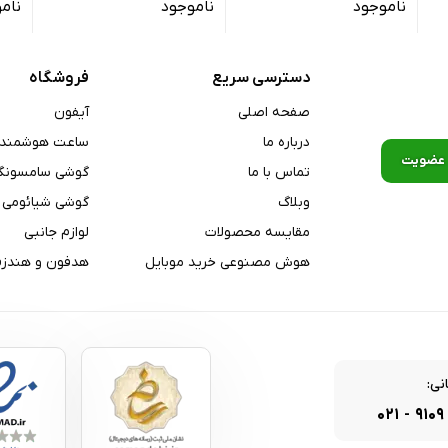
ناموجود
ناموجود
نام
Dual-Band, W
دسترسی سریع
فروشگاه
A۲
صفحه اصلی
آیفون
BDS, GAL
درباره ما
ساعت هوشمند
)
تماس با ما
گوشی سامسونگ
وبلاگ
گوشی شیائومی
مقایسه محصولات
لوازم جانبی
هوش مصنوعی خرید موبایل
هدفون و هندزف
نی:
۰۲۱
-
۹۱۰۹
ب کناری دستگاه, حسگر مجاورت مجازی, شتاب‌سنج, قطب‌نما