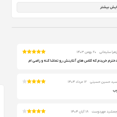
شیشه‌ای, فریم پلاستیکی
کننده گوشی Poco C75 را باید ظاهر زیبای بدنه‌ی پشتی دانست که رنگ‌های زنده و قاب دایره‌ای شکل نقاط عطف
این ظاهر هستند. در جلو نیز یک نمایشگر ۶.۸۸ اینچ وجود دارد که ۸۴ درصد از کل بدنه را اشغال کرده‌است و حاشیه‌ای متوسط به‌جای
هرا سلیمانی
۲۰ بهمن ۱۴۰۳
دخترم خریدم که کلاس های آنلاینش رو تماشا کنه و راضی ام
این نمایشگر ۶.۸۸ اینچی از نوع IPS LCD دارای وضوح ۷۲۰ در ۱۶۴۰ پیکسلی است. همچنین از نرخ نوسازی ۱۲۰ هرتزی برخوردار است که به
ایی در منوها کمک می‌کند. بااینکه حداکثر روشنایی این نمایشگر چندان زیاد
وضوح و خوانایی تصاویر تا حد زیادی حفظ می‌شود.
ید حسین حسینی
۱۲ مرداد ۱۴۰۴
ب
درتمند ۵۱۶۰ میلی‌آمپرساعتی مجهز شده‌است تا برای کاربرانی که به‌مدت طولانی از گوشی استفاده می‌کنند،‌
شارژدهی بلندمدت ارائه دهد. این باتری با پشتیبانی از شارژ‌ سریع ۱۸ وات و البته فناوری شارژ‌ PD می‌تواند در مدت حدود دو ساعت یا کمی
اند تا یک روز کامل یا حتی بیشتر دوام بیاورد.
مشید مهردوست
۱۸ آبان ۱۴۰۴