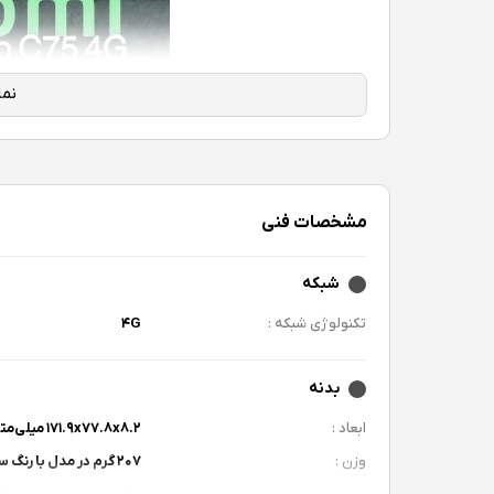
مشخصات فنی
شبکه
تکنولوژی شبکه :
۴G
بدنه
ابعاد :
۱۷۱.۹x۷۷.۸x۸.۲ میلی‌متر
وزن :
۲۰۷ گرم در مدل با رنگ سبز, ۲۱۱ گرم در مدل‌های با رنگ مشکی و بنفش