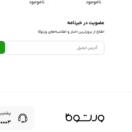
ناموجود
ناموجود
گیگابایت
ارتباطات
i-Fi ۸۰۲.۱۱ a/b/g/n/ac
WLAN :
عضویت در خبرنامه
بلوتوث :
DP, Bluetooth ۵.۴, LE
اطلاع از بروز‌ترین اخبار و اطلاعیه‌های ورتوکا
موقعیت‌یابی :
ILEO, GLONASS, GPS
NFC :
دارد (بسته به پارت نامبر
اینفرارد :
ندارد
رادیو :
دارد
درگاه ارتباطی :
USB Type-C ۲.۰
قابلیت OTG :
ندارد
حسگر و ویژگی‌ها
قابلیت تشخیص چهره :
ندارد
پشتیبا
حسگر اثر انگشت :
دارد
۰۰۰۳
سایر حسگرها :
حسگر اثر انگشت روی قا