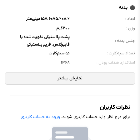
بدنه
ابعاد :
۱۵۷.۶x۷۵.۲x۸.۲ میلی‌متر
وزن :
۲۰۰ گرم
پشت پلاستیکی تقویت‌شده با
جنس بدنه :
فایبرگلس, فریم پلاستیکی
تعداد سیم‌کارت :
دو سیم‌کارت
استاندارد ضدآب بودن :
IP۶۸
نمایشگر
نوع نمایشگر :
AMOLED
اندازه نمایشگر :
۶.۵۹ اینچ
نظرات کاربران
رزولوشن نمایشگر :
۱۲۶۸x۲۷۵۶ پیکسل
برای درج نظر وارد حساب کاربری شوید.
ورود به حساب کاربری
فرکانس نمایشگر :
۱۲۰ هرتز
تراکم پیکسلی :
۴۶۰ppi
محافظ نمایشگر :
Corning Gorilla Glass ۷i