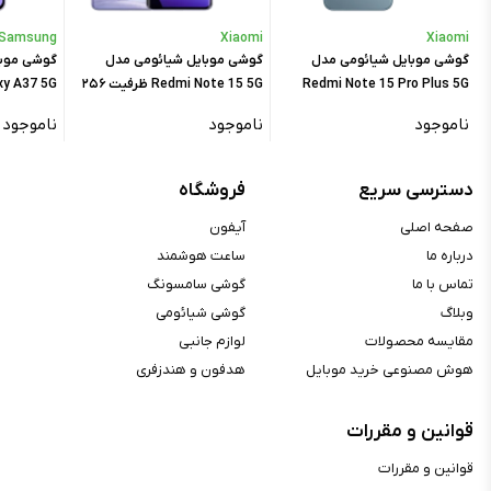
حافظه و رم
Samsung
Xiaomi
Xiaomi
درگاه کارت حافظه :
ندارد
گوشی موبایل شیائومی مدل
گوشی موبایل شیائومی مدل
گوشی موب
Redmi Note 15 Pro Plus 5G
Redmi Note 15 5G ظرفیت ۲۵۶
حافظه داخلی :
۵۱۲ گیگابایت
ظرفیت ۲۵۶ گیگابایت رم ۸
گیگابایت رم ۸ گیگابایت - گلوبال
گیگابایت رم ۸ گیگابایت – و
رم :
۱۲ گیگابایت
ناموجود
ناموجود
ناموجود
گیگابایت
صدا
دسترسی سریع
فروشگاه
جک ۳.۵ میلی‌متری :
ندارد
صفحه اصلی
آیفون
درباره ما
ساعت هوشمند
۲۴-bit/۱۹۲kHz Hi-Res, Dolby
مشخصات اسپیکر :
Atmos, Hi-Res wireless audio,
تماس با ما
گوشی سامسونگ
اسپیکرهای استریو
وبلاگ
گوشی شیائومی
مقایسه محصولات
لوازم جانبی
هوش مصنوعی خرید موبایل
هدفون و هندزفری
ارتباطات
Dual-Band, Wi-Fi ۸۰۲.۱۱
WLAN :
قوانین و مقررات
a/b/g/n/ac/۶e, Wi-Fi Direct
بلوتوث :
A۲DP, Bluetooth ۶, LE
قوانین و مقررات