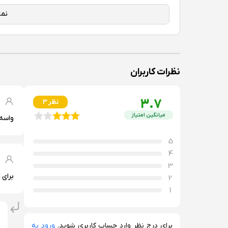
گوشی هوشمند مقرون‌به‌صرفه هستند. اگر به دنبال عملکرد بالا 
داشته باشید.​
ابعاد :
۱۶۴.۴۴x۷۵.۷۸x۸.۹ میلی‌متر
وزن :
۱۹۴ گرم
جنس بدنه :
پنل پشتی PMMA, فریم پلاستیکی
تعداد سیم‌کارت :
دو سیم‌کارت
نظرات کاربران
استاندارد ضدآب بودن :
ندارد
3.7
م
3 نظر
نمایشگر
میانگین امتیاز
واسه 
نوع نمایشگر :
LCD
5
اندازه نمایشگر :
۶.۵۶ اینچ
4
رزولوشن نمایشگر :
۱۶۱۲x۷۲۰ پیکسل
م
3
فرکانس نمایشگر :
۶۰ هرتز
برای 
2
تراکم پیکسلی :
۲۶۹ppi
1
محافظ نمایشگر :
ندارد
برای درج نظر وارد حساب کاربری شوید.
ورود به