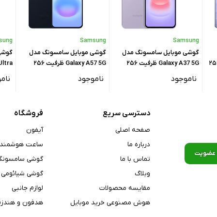
sung
Samsung
Samsung
گوشی موبایل سامسونگ مدل
گوشی موبایل سامسونگ مدل
گوشی
Redmi Not ظرفیت ۲۵۶
Galaxy A37 5G ظرفیت ۲۵۶
Galaxy A57 5G ظرفیت ۲۵۶
گیگابایت رم ۸ گیگابایت – ویتنام
گیگابایت رم ۸ گیگابایت
گیگابایت رم ۲
BDS, GALI
ناموجود
ناموجود
نام
دسترسی سریع
فروشگاه
صفحه اصلی
آیفون
درباره ما
ساعت هوشمند
تماس با ما
گوشی سامسونگ
وبلاگ
گوشی شیائومی
مقایسه محصولات
لوازم جانبی
هوش مصنوعی خرید موبایل
هدفون و هندزف