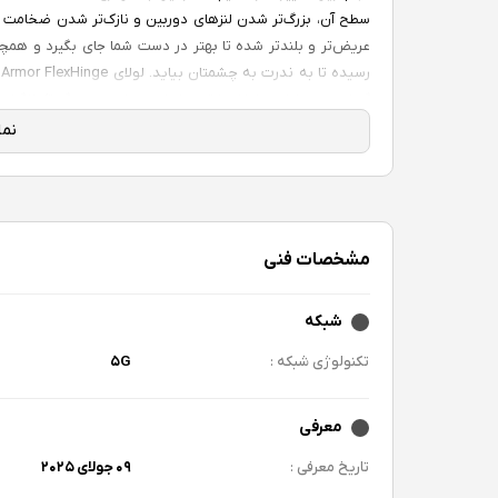
سطح آن، بزرگ‌تر شدن لنزهای دوربین و نازک‌تر شدن ضخامت گ
عریض‌تر و بلندتر شده تا بهتر در دست شما جای بگیرد و هم
ر
IP48 (ممانعت از نفوذ ذرات با قطر بیش ۱ میلی‌متر و ورود آب در عمق ۱.۵ متری به مدت ۳۰ دقیقه) جهت مقاومت بدنه تعبیه گشته است.
نمایشگر
مشخصات فنی
صفحه نمایش به‌حساب می‌آید که برای مشاهده‌ی ویدیو و محت
شبکه
باتری
تکنولوژی شبکه :
۵G
معرفی
احتیاج دارد. ضمن اینکه قابلیت شارژ بی‌سیم ۱۵ وات و شارژ معکوس ۴.۵ وات نیز در این تاشوی کوچک وجود دارد.
تاریخ معرفی :
۰۹ جولای ۲۰۲۵
سیستم‌عامل و رابط‌کاربری