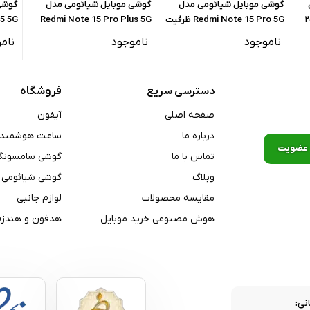
گوشی موبایل شیائومی مدل
گوشی موبایل شیائومی مدل
گوشی
ظرفیت ۲۵۶
Redmi Note 15 Pro 5G ظرفیت
Redmi Note 15 Pro Plus 5G
۲۵۶ گیگابایت رم ۸ گیگابایت
ظرفیت ۲۵۶ گیگابایت رم ۸
گیگابایت رم 
ناموجود
ناموجود
نام
گیگابایت
ی ۳۲-bit/۳۸۴kHz
دسترسی سریع
فروشگاه
صفحه اصلی
آیفون
درباره ما
ساعت هوشمند
tri-band, Wi-Fi ۸۰۲.۱۱ a/b/g/n/
تماس با ما
گوشی سامسونگ
A۲DP
وبلاگ
گوشی شیائومی
BDS, GALILEO, G
مقایسه محصولات
لوازم جانبی
هوش مصنوعی خرید موبایل
هدفون و هندزف
نی: