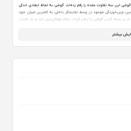
وشی این سه تفاوت عمده را رقم زده‌اند. گوشی به لحاظ ابعادی اندکی
چنین چین‌خوردگی موجود در وسط نمایشگر داخلی به کمترین میزان خود
سیده تا به ندرت به چشمتان بیاید. لولای Armor FlexHinge باز و بسته کردن گوشی را نرم‌تر کرده، دوام طولانی‌تری دارد و باز ماندن
گوشی در زوایای مختلف را تسهیل نموده است. حسگر اثر انگشت در زد فلیپ ۷ به فریم آلومینیومی کناری گوشی منتقل شده و استاندارد
ابعاد نمایشگر داخلی Dynamic LTPO AMOLED 2X زد فلیپ ۷، ۶.۹ اینچ است که وضوح ۱۰۸۰x۲۵۲۰ پیکسلی، نرخ نوسازی تصویر ۱۲۰
هرتزی، حداکثر روشنایی ۲۶۰۰ نیت و پشتیبانی از +HDR10 را دارا می‌باشد. نمایشگر خارجی زد فولد ۷ از اندازه ی ۴.۱ اینچی بهره می برد که از
نوع Super AMOLED است. وضوح ۹۴۸x۱۰۴۸۰ پیکسلی، نرخ نوسازی تصویر ۱۲۰ هرتزی، حداکثر روشنایی ۲۶۰۰ نیت از ویژگی‌های این
وای بصری با بهترین کیفیت ممکن، بهینه شده است.
یکی دیگر از بهبودهای قابل توجه نسبت به نسل قبلی، استفاده از باتری حجیم‌تر ۴۳۰۰ میلی آمپر ساعتی‌ست. این باتری برای کاربری روزمره
می‌تواند تا حدود ۱۲ ساعت تاب‌آوری شارژ داشته باشد ولی برای موبایل گیمینگ عملکرد بهینه‌ای ندارد و تنها ۶ ساعت می‌توان روی دوام آن
حساب باز کرد. شارژر ۲۵ وات با قابلیت شارژ سریع QC2.0 توسط این باتری پشتیبانی می‌گردد که به یکساعت و نیم زمان برای شارژ ۱۰۰٪