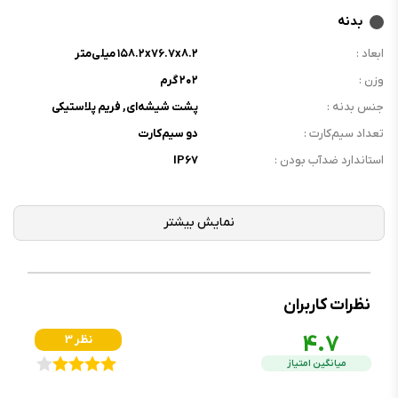
بدنه
ابعاد :
۱۵۸.۲x۷۶.۷x۸.۲ میلی‌متر
وزن :
۲۰۲ گرم
جنس بدنه :
پشت شیشه‌ای, فریم پلاستیکی
تعداد سیم‌کارت :
دو سیم‌کارت
استاندارد ضدآب بودن :
IP۶۷
نمایشگر
نوع نمایشگر :
Super AMOLED
اندازه نمایشگر :
۶.۴ اینچ
رزولوشن نمایشگر :
۱۰۸۰x۲۳۴۰ پیکسل
نظرات کاربران
فرکانس نمایشگر :
۱۲۰ هرتز
4.7
3 نظر
تراکم پیکسلی :
۴۰۳ppi
میانگین امتیاز
محافظ نمایشگر :
Corning Gorilla Glass ۵