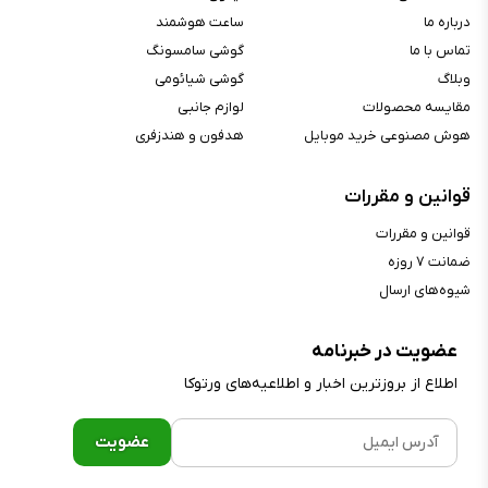
حسگر و ویژگی‌ها
درباره ما
ساعت هوشمند
قابلیت تشخیص چهره :
دارد, ندارد
تماس با ما
گوشی سامسونگ
حسگر اثر انگشت :
دارد
وبلاگ
گوشی شیائومی
حسگر اثر انگشت زیر نمایشگر, حسگر
مقایسه محصولات
لوازم جانبی
سایر حسگرها :
مجاورت, ژیروسکوپ, شتاب‌سنج,
هوش مصنوعی خرید موبایل
هدفون و هندزفری
قطب‌نما
قوانین و مقررات
باتری
قوانین و مقررات
نوع باتری :
لیتیوم-پلیمر
ضمانت ۷ روزه
شیوه‌های ارسال
ظرفیت باتری :
۵۰۰۰ میلی‌آمپرساعت
قابلیت شارژ سریع :
دارد
عضویت در خبرنامه
شارژ بی‌سیم :
ندارد
اطلاع از بروز‌ترین اخبار و اطلاعیه‌های ورتوکا
توضیحات شارژ :
شارژ ۲۵ وات با سیم
محتویات جعبه