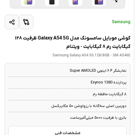
Samsung
گوشی موبایل سامسونگ مدل Galaxy A54 5G ظرفیت ۱۲۸
گیگابایت رم ۸ گیگابایت - ویتنام
Samsung Galaxy A54 5G 128/8GB - SM-A546E
نمایشگر ۶.۴ اینچی Super AMOLED
پردازنده Exynos 1380
۸ گیگابایت حافظه رم
دوربین اصلی سه‌گانه با رزولوشن ۵۰ مگاپیکسل
باتری با ظرفیت ۵۰۰۰ میلی‌آمپرساعت
مشخصات فنی