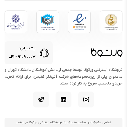
راهنمای استفاده, سوزن سیم کارت,
محتویات جعبه :
کابل شارژ, گوشی موبایل
دوربین اصلی
نوع دوربین اصلی :
سه‌گانه
پیکربندی دوربین‌ها :
اولترا واید, ماکرو, واید
پشتیبانی:
رزولوشن دوربین اصلی :
۵۰ مگاپیکسل
۰۲۱
-
۹۱۰۹
۰۰۰۳
HDR, پانوراما, فلاش LED, فوکوس
ویژگی‌های دوربین اصلی :
خودکار PDAF, گشودگی دیافراگم f/۱.۸,
فروشگاه اینترنتی ورتوکا توسط جمعی از دانش‌آموختگان دانشگاه تهران و
لرزشگیر اپتیکال OIS
به‌عنوان یکی از زیرمجموعه‌های شرکت آتی‌نگر نفیس، برای ارائه تجربه
دوربین اولترا واید :
۱۲ مگاپیکسل
خریدی دلچسب شروع به کار کرده است.
زاویه دید ۱۲۳ درجه, گشودگی دیافراگم
مشخصات دوربین اولترا واید :
f/۲.۲
اینستاگرام
لینکدین
تلگرام
دوربین ماکرو :
۵ مگاپیکسل
مشخصات دوربین ماکرو :
گشودگی دیافراگم f/۲.۴
رزولوشن فیلم‌برداری :
۴K
تمامی حقوق این سایت متعلق به فروشگاه اینترنتی ورتوکا می‌باشد.