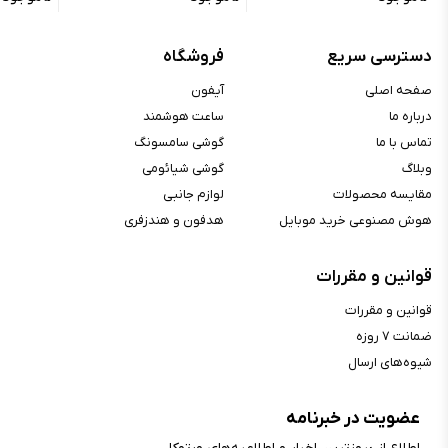
حسگر و ویژگی‌ها
دسترسی سریع
فروشگاه
قابلیت تشخیص چهره :
ندارد
صفحه اصلی
آیفون
درباره ما
ساعت هوشمند
حسگر اثر انگشت :
دارد
تماس با ما
گوشی سامسونگ
حسگر اثر انگشت زیر نمایشگر, حسگر
وبلاگ
گوشی شیائومی
سایر حسگرها :
مجاورت, ژیروسکوپ, شتاب‌سنج,
مقایسه محصولات
لوازم جانبی
قطب‌نما
هوش مصنوعی خرید موبایل
هدفون و هندزفری
باتری
قوانین و مقررات
نوع باتری :
لیتیوم-یون
قوانین و مقررات
ظرفیت باتری :
۵۰۰۰ میلی‌آمپرساعت
ضمانت ۷ روزه
قابلیت شارژ سریع :
دارد
شیوه‌های ارسال
شارژ بی‌سیم :
ندارد
توضیحات شارژ :
شارژ ۲۵ وات با سیم
عضویت در خبرنامه