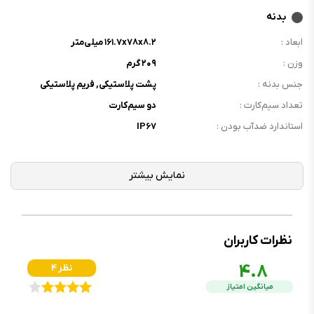
بدنه
ابعاد :
۱۶۱.۷x۷۸x۸.۲ میلی‌متر
وزن :
۲۰۹ گرم
جنس بدنه :
پشت پلاستیکی, فریم پلاستیکی
تعداد سیم‌کارت :
دو سیم‌کارت
استاندارد ضدآب بودن :
IP۶۷
نمایشگر
نوع نمایشگر :
Super AMOLED
اندازه نمایشگر :
۶.۶ اینچ
رزولوشن نمایشگر :
۱۰۸۰x۲۳۴۰ پیکسل
نظرات کاربران
فرکانس نمایشگر :
۱۲۰ هرتز
4.8
4 نظر
تراکم پیکسلی :
۳۹۰ppi
میانگین امتیاز
محافظ نمایشگر :
Corning Gorilla Glass Victus+