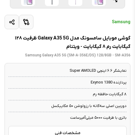
Samsung
گوشی موبایل سامسونگ مدل Galaxy A35 5G ظرفیت ۱۲۸
گیگابایت رم ۸ گیگابایت - ویتنام
Samsung Galaxy A35 5G (SM-A-356E/DS) 128/8GB - SM-A356
نمایشگر ۶.۶ اینچی Super AMOLED
پردازنده Exynos 1380
۸ گیگابایت حافظه رم
دوربین اصلی سه‌گانه با رزولوشن ۵۰ مگاپیکسل
باتری با ظرفیت ۵۰۰۰ میلی‌آمپرساعت
مشخصات فنی