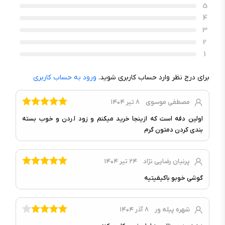
5
4
سخت‌افزار و سیستم عامل
3
سیستم عامل :
اندروید
2
نسخه سیستم عامل در زمان عرضه :
اندروید ۱۴
1
رابط کاربری :
One UI ۶.۱
برای درج نظر وارد حساب کاربری شوید.
ورود به حساب کاربری
چیپست :
Exynos ۱۳۸۰ (۵nm)
۴x۲.۴GHz Cortex-A۷۸ &
مصطفی موسوی
۸ تیر ۱۴۰۴
CPU :
۴x۲.۰GHz Cortex-A۵۵, هشت
اولین دفه است که ازینجا خرید میکنم و زود ا.ردن و خوب بسته
هسته‌ای
بندی کردن دمتون گرم
پردازنده گرافیکی :
Mali-G۶۸ MP۵
پرنیان رضایی نژاد
۲۴ تیر ۱۴۰۴
حافظه و رم
گوشی خوبو باکیفیتیه
درگاه کارت حافظه :
دارد (مشترک با سیم‌کارت)
حافظه داخلی :
۱۲۸ گیگابایت
شهره پیله‌ ور
۸ آذر ۱۴۰۴
رم :
۸ گیگابایت