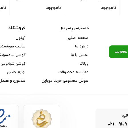
۲۵۶ گیگابایت رم ۸ گیگابایت
ظرفیت ۲۵۶ گیگابایت رم ۸
گیگابایت رم 
ناموجود
ناموجود
نام
Dual-Band, Wi-Fi ۸۰۲.۱۱ a/b/
گیگابایت
A۲DP
BDS, GALILEO, G
دسترسی سریع
فروشگاه
صفحه اصلی
آیفون
درباره ما
ساعت هوشمند
تماس با ما
گوشی سامسونگ
وبلاگ
گوشی شیائومی
مقایسه محصولات
لوازم جانبی
هوش مصنوعی خرید موبایل
هدفون و هندزف
کوپ, شتاب‌سنج, قطب‌نما
نی:
۰۲۱
-
۹۱۰۹