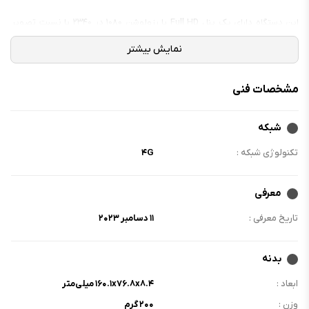
این دستگاه دارای یک پنل Full HD با رزولوشن ۱۰۸۰ در ۲۳۴۰ با نسبت تصویر
۱۹.۵:۹ و با کیفیت ۳۹۶ پیکسل در اینچ است که میزان روشنایی آن در حالت
بالاترین حالت به ۸۰۰ نیت می رسد.
مشخصات فنی
شبکه
تکنولوژی شبکه :
۴G
معرفی
تاریخ معرفی :
۱۱ دسامبر ۲۰۲۳
بدنه
ابعاد :
۱۶۰.۱x۷۶.۸x۸.۴ میلی‌متر
وزن :
۲۰۰ گرم