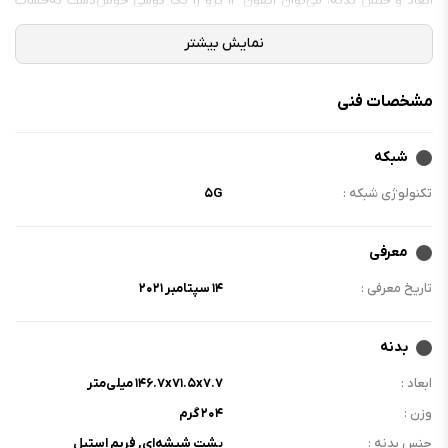
ابعاد و جنس بدنه، می‌توان آیفون ۱۳ پرو را یک گوشی خوش‌دست به‌حساب
آورد که با عمر باتری خوبی که دارد، بخوبی از عهده‌ی نیازهای روزمره کاربران بر
می‌آید.
مشخصات فنی
شبکه
تکنولوژی شبکه :
۵G
معرفی
تاریخ معرفی :
۱۴ سپتامبر ۲۰۲۱
بدنه
ابعاد :
۱۴۶.۷x۷۱.۵x۷.۷ میلی‌متر
وزن :
۲۰۴ گرم
جنس بدنه :
پشت شیشه‌ای, فریم استیل