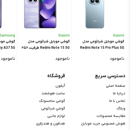
ارتباطات
Dual-Band, Wi-Fi ۸۰۲.۱۱
WLAN :
a/b/g/n/ac/۶
Samsung
Xiaomi
Xiaomi
بلوتوث :
A۲DP, Bluetooth ۵.۰, LE
گوشی موبایل شیائومی مدل
گوشی موبایل شیائومی مدل
گوشی موب
BDS, GALILEO, GLONASS, GPS,
موقعیت‌یابی :
Redmi Note 15 Pro Plus 5G
Redmi Note 15 5G ظرفیت ۲۵۶
QZSS
ظرفیت ۲۵۶ گیگابایت رم ۸
گیگابایت رم ۸ گیگابایت - گلوبال
گیگابایت رم ۸ گیگابایت – و
ناموجود
ناموجود
ناموجود
NFC :
دارد
گیگابایت
اینفرارد :
ندارد
دسترسی سریع
فروشگاه
رادیو :
ندارد
درگاه ارتباطی :
Lightning
صفحه اصلی
آیفون
درباره ما
ساعت هوشمند
قابلیت OTG :
دارد
تماس با ما
گوشی سامسونگ
وبلاگ
گوشی شیائومی
حسگر و ویژگی‌ها
مقایسه محصولات
لوازم جانبی
قابلیت تشخیص چهره :
دارد
هوش مصنوعی خرید موبایل
هدفون و هندزفری