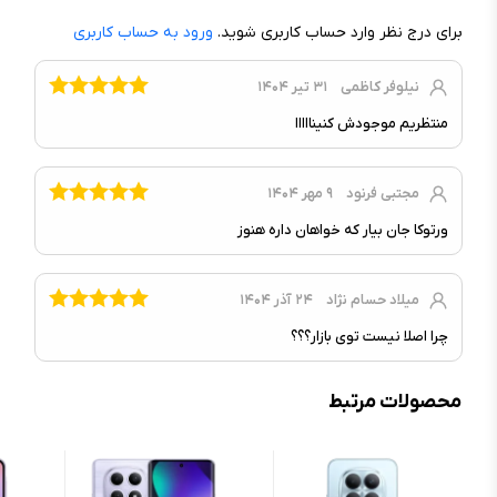
نسخه سیستم عامل در زمان عرضه :
iOS ۱۵
برای درج نظر وارد حساب کاربری شوید.
ورود به حساب کاربری
رابط کاربری :
iOS
چیپست :
Apple A۱۵ Bionic (۵nm)
نیلوفر کاظمی
۳۱ تیر ۱۴۰۴
۲x۳.۲۳GHz Avalanche +
CPU :
منتظریم موجودش کنینااااا
۴x۱.۸۲GHz Blizzard, شش هسته‌ای
پردازنده گرافیکی :
Apple GPU (۵-core graphics)
مجتبی فرنود
۹ مهر ۱۴۰۴
حافظه و رم
ورتوکا جان بیار که خواهان داره هنوز
درگاه کارت حافظه :
ندارد
میلاد حسام نژاد
۲۴ آذر ۱۴۰۴
حافظه داخلی :
۱۲۸ گیگابایت
رم :
۶ گیگابایت
چرا اصلا نیست توی بازار؟؟؟
محصولات مرتبط
صدا
جک ۳.۵ میلی‌متری :
ندارد
مشخصات اسپیکر :
اسپیکرهای استریو