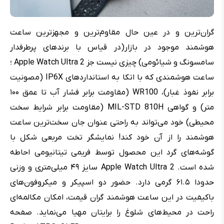
گران‌ترین و در عین حال مقاوم‌ترین و مجهزترین ساعت
هوشمند موجود در بازار(در قیاس با برندهای پر‌طرفدار
سامسونگ و شیائومی) چیزی نیست جز Apple Watch Ultra 2 ؛
ساعت هوشمندی که با اتکا به استانداردهای IP6X (مصونیت
برابر نفوذ غبار)، WR100 (مقاومت برابر فشار آب تا عمق ۱۰۰
متر) و گواهی MIL-STD 810H (مقاومت برابر شرایط سخت
محیطی) خود می‌تواند به راحتی عنوان جان سخت‌ترین ساعت
هوشمند را از آن خود کند! نمایشگر تخت مربعی شکل با
گوشه‌های گرد این محصول توسط فریمی تیتانیومی احاطه
شده است. Apple Watch Ultra 2 سایز ۴۹ میلی‌متری و وزنی
حدودا ۶۱.۵ گرمی دارد. حضور دو اسپیکر و میکروفون‌های
باکیفیت در این ساعت هوشمند گران قیمت، امکان مکالمه‌ای
راحت در محیط‌های شلوغ را برایتان مهیا می‌نماید. صفحه