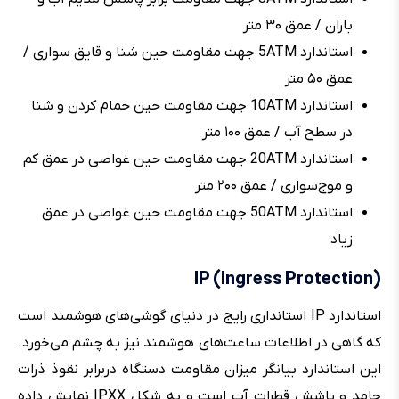
باران / عمق ۳۰ متر
استاندارد 5ATM جهت مقاومت حین شنا و قایق سواری /
عمق ۵۰ متر
استاندارد 10ATM جهت مقاومت حین حمام کردن و شنا
در سطح آب / عمق ۱۰۰ متر
استاندارد 20ATM جهت مقاومت حین غواصی در عمق کم
و موج‌سواری / عمق ۲۰۰ متر
استاندارد 50ATM جهت مقاومت حین غواصی در عمق
زیاد
IP (Ingress Protection)
استاندارد IP استانداری رایج در دنیای گوشی‌های هوشمند است
که گاهی در اطلاعات ساعت‌های هوشمند نیز به چشم می‌خورد.
این استاندارد بیانگر میزان مقاومت دستگاه دربرابر نقوذ ذرات
جامد و پاشش قطرات آب است و به شکل IPXX نمایش داده