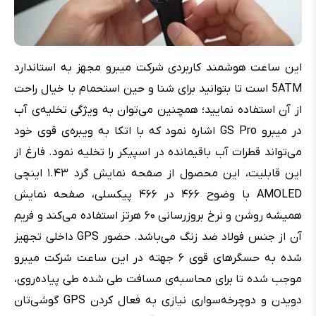
این ساعت هوشمند کاربردی شرکت میبرو مجهز به استاندارد
5ATM است تا بتوانید برای شنا و حین استحمام با خیال راحت
از آن استفاده نمایید؛ همچنین می‌توان به ویژگی تخلیه‌ی آب
در میبرو GS Pro اشاره نمود که با اتکا به ویبره‌‌ی قوی خود
می‌تواند قطرات آب باقیمانده در اسپیکر را تخلیه نمود. فارغ از
این قابلیت، این محصول از صفحه نمایش گرد ۱.۴۳ اینچی
AMOLED با وضوح ۴۶۶ در ۴۶۶ پیکسلی، صفحه نمایش
همیشه روشن و نرخ بروزرسانی ۶۰ هرتز استفاده می‌کند و فریم
آن از جنس فولاد ضد زنگ می‌باشد. حضور GPS داخلی تجهیز
شده به حسگرهای قوی ۶ جهته در این ساعت شرکت میبرو
موجب شده تا برای محاسبه‌ی مسافت طی شده طی پیاده‌روی،
دویدن و دوچرخه‌سواری نیازی به فعال کردن GPS گوشی‌تان