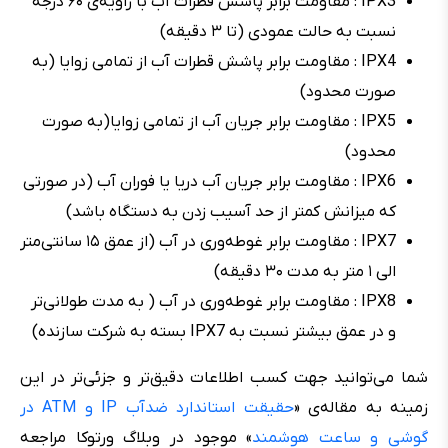
IPX3 : مقاومت برابر پاشش قطرات آب با زاویه‌ی ۶۰ درجه
نسبت به حالت عمودی (تا ۳ دقیقه)
IPX4 : مقاومت برابر پاشش قطرات آب از تمامی زوایا (به
صورت محدود)
IPX5 : مقاومت برابر جریان آب از تمامی زوایا(به صورت
محدود)
IPX6 : مقاومت برابر جریان آب دریا یا فوران آب (در صورتی
که میزانش کمتر از حد آسیب زدن به دستگاه باشد)
IPX7 : مقاومت برابر غوطه‌وری در آب (از عمق ۱۵ سانتی‌متر
الی ۱ متر به مدت ۳۰ دقیقه)
IPX8 : مقاومت برابر غوطه‌وری در آب ( به مدت طولانی‌تر
و در عمق بیشتر نسبت به IPX7 بسته به شرکت سازنده)
شما می‌توانید جهت کسب اطلاعات دقیق‌تر و جزئی‌تر در این
زمینه به مقاله‌ی «
حقیقت استاندارد ضدآب IP و ATM در
گوشی و ساعت هوشمند
» موجود در وبلاگ ورتوکا مراجعه