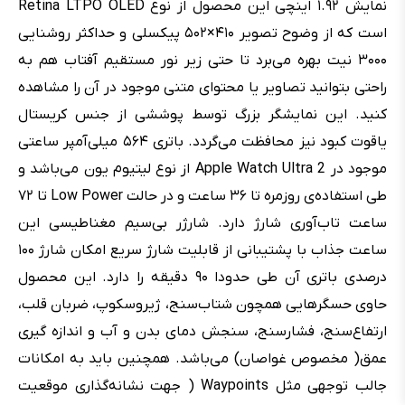
نمایش ۱.۹۲ اینچی این محصول از نوع Retina LTPO OLED
است که از وضوح تصویر ۴۱۰×۵۰۲ پیکسلی و حداکثر روشنایی
۳۰۰۰ نیت بهره می‌برد تا حتی زیر نور مستقیم آفتاب هم به
راحتی بتوانید تصاویر یا محتوای متنی موجود در آن را مشاهده
کنید. این نمایشگر بزرگ توسط پوششی از جنس کریستال
یاقوت کبود نیز محافظت می‌گردد. باتری ۵۶۴ میلی‌آمپر ساعتی
موجود در Apple Watch Ultra 2 از نوع لیتیوم یون می‌باشد و
طی استفاده‌ی روزمره تا ۳۶ ساعت و در حالت Low Power تا ۷۲
ساعت تاب‌آوری شارژ دارد. شارژر بی‌سیم مغناطیسی این
ساعت جذاب با پشتیبانی از قابلیت شارژ سریع امکان شارژ ۱۰۰
درصدی باتری آن طی حدودا ۹۰ دقیقه را دارد. این محصول
حاوی حسگرهایی همچون شتاب‌سنج، ژیروسکوپ، ضربان قلب،
ارتفاع‌سنج، فشارسنج، سنجش دمای بدن و آب و اندازه گیری
عمق( مخصوص غواصان) می‌باشد. همچنین باید به امکانات
جالب توجهی مثل Waypoints ( جهت نشانه‌گذاری موقعیت