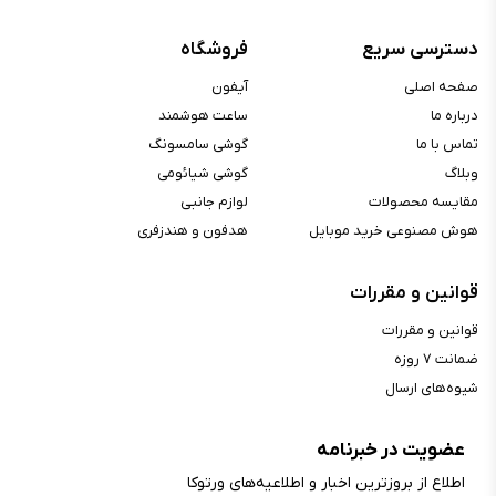
قابلیت مکالمه :
ندارد
دسترسی سریع
فروشگاه
وای‌فای :
ندارد
صفحه اصلی
آیفون
بلوتوث :
نسخه ۵.۳
درباره ما
ساعت هوشمند
موقعیت‌یابی :
ندارد
تماس با ما
گوشی سامسونگ
NFC :
ندارد
وبلاگ
گوشی شیائومی
پشتیبانی از سیم‌کارت :
ندارد
مقایسه محصولات
لوازم جانبی
هوش مصنوعی خرید موبایل
هدفون و هندزفری
محتویات جعبه
قوانین و مقررات
محتویات جعبه :
بند, ساعت
قوانین و مقررات
ضمانت ۷ روزه
شیوه‌های ارسال
عضویت در خبرنامه
اطلاع از بروز‌ترین اخبار و اطلاعیه‌های ورتوکا