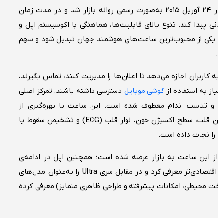
معرفی آیفون ۶ و ۶ پلاس رونمایی شدند. این محصول در ۲۴ آوریل ۲۰۱۵ به‌صورت رسمی روانه بازار شد و در مدت زمان
ی پیدا کند. تنوع بالای قابلیت‌ها، هماهنگی با اکوسیستم اپل و
به یکی از محبوب‌ترین ساعت‌های هوشمند جهان تبدیل شود و سهم
ل واچ با بهره‌گیری از سیستم‌عامل اختصاصی watchOS به کاربران اجازه می‌دهد تا اعلان‌ها را مدیریت کنند، تماس بگیرند،
از به استفاده از
گوشی موبایل
دسترسی داشته باشند. تمرکز اصلی
 و تناسب اندام معطوف شده است. این ساعت با بهره‌گیری از
حسگرهای پیشرفته خود قابلیت‌هایی نظیر سنجش ضربان قلب، سطح اکسیژن خون، نوار قلب (ECG) و تشخیص سقوط یا
 را نجات داده است.
ن اپل واچ تاکنون، ۱۱ سری مختلف از این ساعت به بازار عرضه شده است؛ همچنین اپل در ادامه‌ی
توسعه سبد محصولات خود، سری SE را به‌عنوان گزینه‌ای اقتصادی‌تر معرفی کرد و در مقابل سری Ultra را به‌عنوان مدل‌های
 سخت محیطی، امکانات پیشرفته و طراحی ظاهری متمایز) معرفی کرده