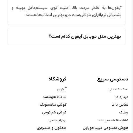
آیفون‌ها به خاطر سرعت بالا، امنیت قوی، سیستم‌عامل بهینه و
پشتیبانی نرم‌افزاری طولانی‌مدت جزو بهترین انتخاب‌ها هستند.
بهترین مدل موبایل آیفون کدام است؟
دسترسی سریع
فروشگاه
صفحه اصلی
آیفون
پرفروشترین گجت هوشمند برند اپل، گوشی آیفون است. برند آمریکایی
درباره ما
ساعت هوشمند
اپل که از جمله معروف‌ترین شرکت‌های تولیدکننده‌ی لوازم دیجیتال و
تماس با ما
گوشی سامسونگ
تلفن همراه است از سال ۱۹۷۶ فعالیت خود را شروع کرده و توانسته
خیلی سریع خود را به یکی از بهترین شرکت‌های تولیدکننده‌ی سخت‌افزار
وبلاگ
گوشی شیائومی
و نرم‌افزارهای کامپیوتری در جهان تبدیل کند. این غول تکنولوژی طی
مقایسه محصولات
لوازم جانبی
سال‌های فعالیت خود، پیشرفت بسیار زیادی داشته و توانسته خود را به
هوش مصنوعی خرید موبایل
هدفون و هندزفری