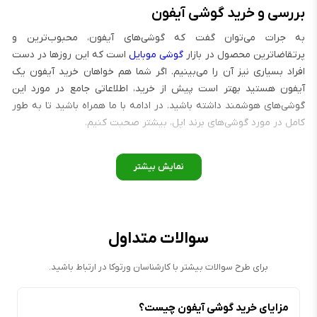
بررسی و خرید گوشی آیفون
به جرات می‌توان گفت که گوشی‌های آیفون، محبوب‌ترین و
پرتقاضاترین محصول در بازار
گوشی موبایل
است که این روزها در دست
افراد بسیاری نیز آن را می‌بینیم. اگر شما هم خواهان خرید آیفون یک
آیفون هستید بهتر است پیش از خرید، اطلاعاتی جامع در مورد این
گوشی‌های هوشمند داشته باشید. در ادامه با ما همراه باشید تا به طور
کامل در مورد گوشی‌های برند اپل، بیشتر صحبت کنیم.
قیمت گوشی آیفون
قیمت آیفون در بازار نوسانات زیادی دارد و نمی‌توان قیمت واحدی را
برای یک مدل از آن بیان کرد؛ تغییر قوانین و تعرفه‌های گمرکی، بالا رفتن
دلار و ... همه دلایل نوسانات زیاد قیمت گوشی آيفون در بازار ایران
هستند. با این حال برای استعلام قیمت به‌روز گوشی‌های آیفون
سوالات متداول
می‌توانید به سایت ورتوکا مراجعه کنید تا مدل‌های مختلف را با بهترین
قیمت بازار و گارانتی معتبر مشاهده و در صورت نیاز، دست به خریدی
برای طرح سوالات بیشتر با کارشناسان ورتوکا در ارتباط باشید.
مطمئن و معقول بزنید.
انواع آیفون
مزایای خرید گوشی آیفون چیست؟