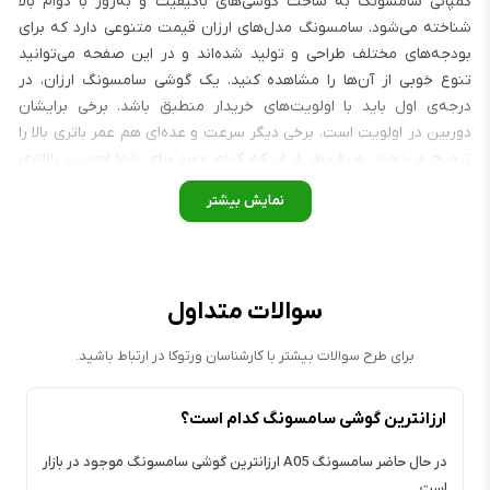
کمپانی سامسونگ به ساخت گوشی‌های باکیفیت و به‌روز با دوام بالا
شناخته می‌شود. سامسونگ مدل‌های ارزان قیمت متنوعی دارد که برای
بودجه‌های مختلف طراحی و تولید شده‌اند و در این صفحه می‌توانید
تنوع خوبی از آن‌ها را مشاهده کنید. یک گوشی سامسونگ ارزان، در
درجه‌ی اول باید با اولویت‌های خریدار منطبق باشد. برخی برایشان
دوربین در اولویت است، برخی دیگر سرعت و عده‌ای هم عمر باتری بالا را
ترجیح می‌دهند. صرف‌نظر از اینکه کدام مورد برای شما اهمیت بالاتری
داشته باشد، می‌توانید در بین مدل‌های اقتصادی سامسونگ یک گزینه‌ی
مناسب پیدا کنید. ارزان قیمت بودن یک گوشی سامسونگ نباید باعث
شود تا فکر کنید که با موبایلی ضعیف طرف هستید؛ چرا که در سال‌های
اخیر، گوشی‌های ارزان سامسونگ توانسته‌اند با ارائه‌ی قابلیت‌های خوب
و کاربردی، بخش بزرگی از بازار گوشی‌های هوشمند را به خود اختصاص
سوالات متداول
دهند.
برای طرح سوالات بیشتر با کارشناسان ورتوکا در ارتباط باشید.
ارزانترین گوشی سامسونگ کدام است؟
در حال حاضر سامسونگ A05 ارزانترین گوشی سامسونگ موجود در بازار
است.