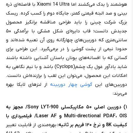
هوشمند را یدک می‌کشند اما Xiaomi 14 Ultra با فاصله‌ای ذره
بینی و صد البته قیمتی کمتر، جایگاه دوم را کسب کرده. ریسک
بزرگ شرکت چینی را باید طراحی مناقشه برانگیز محصول
جدیدش دانست؛ قاب دایره‌ای شکل مشکی با برآمدگی ۵۰
سانتی‌متری که دوربین‌های چهارگانه‌ روی آن تعبیه شده‌اند و
حدودا نیمی از پشت گوشی را در برمی‌گیرد. این طراحی برای
کسانی که با افسانه‌های یونان باستان آشنایی داشته باشند
شاید یادآور غول یک چشم(Cyclops) باشد و با نیم نگاهی به
امکانات این محصول، می‌توان این لقب را برازنده‌اش دانست.
دوربین‌های این
گوشی چهار دوربینه
از لنزهای لایکا بهره
می‌برند:
۱) دوربین اصلی ۵۰ مگاپیکسلی Sony LYT-900/ مجهز به
Multi-directional PDAF، OIS و Laser AF/ فیلمبرداری با
کیفیت 8K و نرخ ۱۲۰ فریم بر ثانیه:
بهره‌مندی از قابلیت تغییر