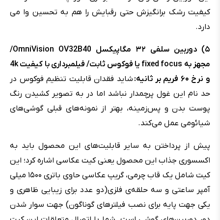
کیفیت رشک برانگیزش حتی رقبایش را هم به تحسین وا می
دارد.
۵) دوربین سلفی ۳۲ مگاپیکسل OmniVision OV32B40/
مجهز به fixed focus یا فوکوس ثابت/ فیلمبرداری با کیفیت 4k
و نرخ ۶۰ فریم بر ثانیه:
شاید فقدان قابلیت تنظیم فوکوس در
حد نام این غول پرچمدار نباشد اما در به تصویر کشیدن رنگ
پوست بدن و پس‌زمینه، بهتر از نمونه‌های قبلی گوشی‌های
شیائومی عمل می‌کند.
پیش از پرداختن به سایر قابلیت‌های این محصول باید به
اکسسوری جذاب این محصول یعنی کیت عکاسی اشاره کرد؛ این
کیت شامل یک قاب چرمی، گریپ عکاسی حاوی باتری ۱۵۰۰ میلی
آمپر ساعتی و سه حلقه‌ی فلزی(دو عدد برای زیبایی ظاهری و
یکی جهت پایه برای نصب فیلترهای گوناگون) جهت سوار شدن
دور دوربین‌های گوشی است. شما با اتصال متعلقات این کیت