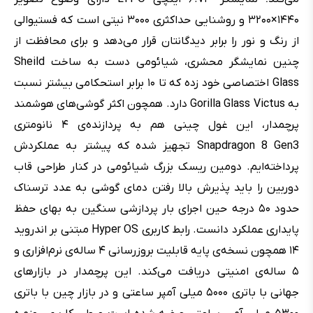
۱۴۴۰×۳۲۰۰ و روشنایی حداکثری ۳۰۰۰ نیتی است که فستیوالی
از رنگ و نور را برابر دیدگانتان قرار می‌دهد و برای محافظت از
چنین نمایشگر محشری، شیائومی دست به ساخت Sheild
Glass اختصاصی خود زده که تا ۱۰ برابر استحکامی بیشتر نسبت
به Gorilla Glass Victus دارد. همچون اکثر گوشی‌های هوشمند
پرچمدار، این غول چینی هم به پردازنده‌ی ۴ نانومتری
Snapdragon 8 Gen3 تجهیز شده که پیشتر به عملکردش
پرداخته‌ایم. دومین ریسک بزرگ شیائومی در کنار طراحی قاب
دوربین را باید پذیرش بالا رفتن دمای گوشی به عدد ترسناک
حدود ۵۰ درجه حین اجرای بار پردازشی سنگین به بهای حفظ
پایداری عملکرد دانست. رابط کاربری Hyper OS مبتنی بر اندروید
۱۴ همچون نسخه‌ی پایه قابلیت بروزرسانی ۴ ساله‌ی نرم‌افزاری و
۵ ساله‌ی امنیتی دریافت می‌کند. این پرچمدار در بازارهای
جهانی با باتری ۵۰۰۰ میلی آمپر ساعتی و در بازار چین با باتری