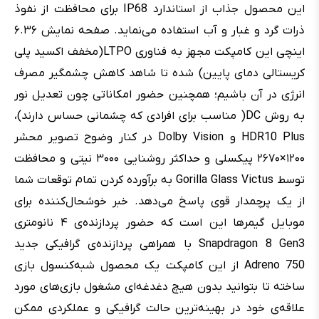
این محصول جذاب از استاندارد IP68 برای محافظت از نفوذ
ذرات گرد و غبار و آب استفاده می‌نماید. صفحه نمایش ۶.۳۶
اینچی این کامپکت مجهز به فناوری LTPO(مخفف اکسید پلی
کریستالی دمای پایین) شده تا شاهد کاهش چشمگیر مصرف
انرژی در آن باشیم؛ همچنین حضور امکاناتی چون تعدیل نور
به روش DC( مناسب برای افرادی که چشمانی حساس دارند)،
HDR10 Plus و Dolby Vision در کنار وضوح تصویر محشر
۱۲۰۰×۲۶۷۰ پیکسلی و حداکثر روشنایی ۳۰۰۰ نیتی و محافظت
توسط Gorilla Glass Victus به برآورده کردن تمام توقعات شما
از یک پرچمدار قوی پاسخ می‌دهد. خبر خوشحال‌کننده برای
موبایل گیمرها این است که حضور پردازنده‌ی ۴ نانومتری
Snapdragon 8 Gen3 با همراهی پردازنده‌ی گرافیکی جدید
Adreno 750 از این کامپکت یک محصول شبه‌کنسول بازی
ساخته تا بتوانید بدون هیچ دغدغه‌ای مشغول بازی‌های مورد
علاقه‌ی خود در بهینه‌ترین حالت گرافیکی و عملکردی ممکن