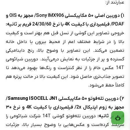
عبارتند از:
۱)
دوربین اصلی ۵۰ مگاپیکسلی Sony IMX906
/
مجهز به OIS و
PDAF/ فیلمبرداری با کیفیت 4K با نرخ 24/30/60 فریم بر ثانیه:
خروجی تصاویر این گوشی از نسل قبل هم بهتر است و کیفیت
بالا را در شرایط مختلف اعم از محیط بیرون یا داخل خانه
تضمین می‌کند. این تصاویر با وضوح بالا، رنج داینامیکی
گسترده و پر از جزئیات به نمایش درمی‌آیند. دوربین شیائومی
14T عکس خام را از نظر کنتراست و رنگ‌ها بهبود می‌دهد تا
تصویر جذاب‌تری حاصل شود. این کیفیت بالا در حالت پرتره هم
کاملاً حفظ می‌شود.
۲)
دوربین تله‌فوتو ۵۰ مگاپیکسلی
Samsung ISOCELL JN1
/
مجهز به زوم اپتیکال 2x/ فیلمبرداری با کیفیت 4K و نرخ ۳۰
فریم بر ثانیه:
دوربین تله‌فوتو گوشی 14T شرکت شیائومی را
سربلند کرده‌است و عکس‌هایی با وضوح بسیار بالا، جزئیات