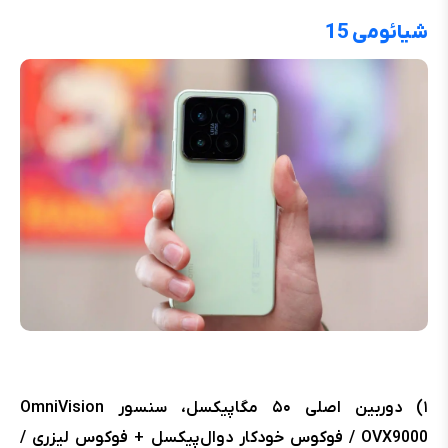
شیائومی 15
۱) دوربین اصلی ۵۰ مگاپیکسل، سنسور OmniVision
OVX9000 / فوکوس خودکار دوال‌پیکسل + فوکوس لیزری /