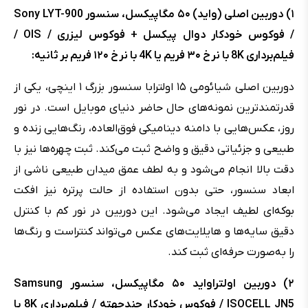
۱) دوربین اصلی (واید) ۵۰ مگاپیکسل، سنسور Sony LYT-900
/ فوکوس خودکار دوال پیکسل + فوکوس لیزری / OIS /
فیلم‌برداری 8K با نرخ ۳۰ فریم یا 4K با نرخ ۱۲۰ فریم بر ثانیه:
دوربین اصلی شیائومی ۱۵ اولترابا سنسور بزرگ ۱ اینچی، یکی از
قدرتمندترین نمونه‌های حال حاضر دنیای موبایل است. در نور
روز، عکس‌هایی با دامنه دینامیکی فوق‌العاده، رنگ‌هایی زنده و
طبیعی و جزئیاتی دقیق و واضح ثبت می‌کند. ثبت چهره‌ها نیز با
دقت بالا انجام می‌شود و به لطف عمق میدان طبیعی ناشی از
ابعاد سنسور، حتی بدون استفاده از حالت پرتره نیز افکت
بوکه‌ای لطیف ایجاد می‌شود. این دوربین در نور کم با کنترل
دقیق سایه‌ها و هایلایت‌های عکس می‌‌تواند کنتراست و رنگ‌ها
را به‌صورت حرفه‌ای ثبت کند.
۲) دوربین اولتراواید ۵۰ مگاپیکسل، سنسور Samsung
ISOCELL JN5 / فوکوس خودکار چندجهته / فیلم‌برداری 8K با