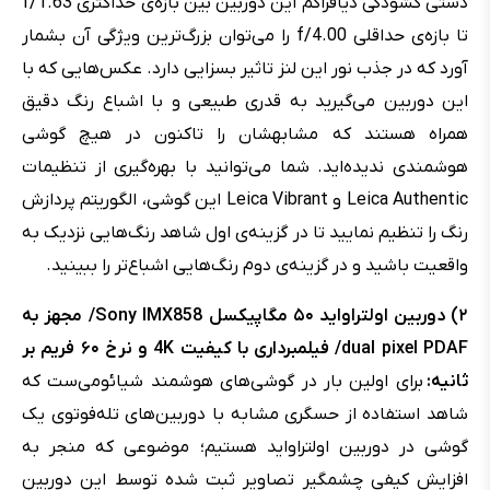
دستی گشودگی دیافراگم این دوربین بین بازه‌ی حداکثری f/1.63
تا بازه‌ی حداقلی f/4.00 را می‌توان بزرگ‌ترین ویژگی آن بشمار
آورد که در جذب نور این لنز تاثیر بسزایی دارد. عکس‌هایی که با
این دوربین می‌گیرید به قدری طبیعی و با اشباع رنگ دقیق
همراه هستند که مشابهشان را تاکنون در هیچ گوشی
هوشمندی ندیده‌اید. شما می‌توانید با بهره‌گیری از تنظیمات
Leica Authentic و Leica Vibrant این گوشی، الگوریتم پردازش
رنگ را تنظیم نمایید تا در گزینه‌ی اول شاهد رنگ‌هایی نزدیک به
واقعیت باشید و در گزینه‌ی دوم رنگ‌هایی اشباع‌تر را ببینید.
۲) دوربین اولتراواید ۵۰ مگاپیکسل Sony IMX858/
مجهز به
dual pixel PDAF/ فیلمبرداری با کیفیت 4K و نرخ ۶۰ فریم بر
ثانیه:
برای اولین بار در گوشی‌های هوشمند شیائومی‌ست که
شاهد استفاده از حسگری مشابه با دوربین‌های تله‌فوتوی یک
گوشی در دوربین اولتراواید هستیم؛ موضوعی که منجر به
افزایش کیفی چشمگیر تصاویر ثبت شده توسط این دوربین