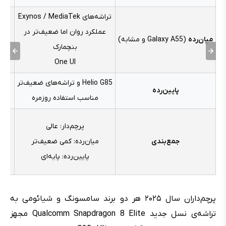
تراشه‌های Exynos / MediaTek
عملکرد روان اما ضعیف‌تر در
gon
میان‌رده
(Galaxy A55 و مشابه)
بنچمارک
One UI
Helio G85 و تراشه‌های ضعیف‌تر
تراش
پایین‌رده
مناسب استفاده روزمره
پرچم‌دار: عالی
جمع‌بندی
میان‌رده: کمی ضعیف‌تر
پایین‌رده: پایه‌ای
پای
پرچم‌داران سال ۲۰۲۵ هر دو برند سامسونگ و شیائومی به
تراشه‌ی نسل جدید Qualcomm Snapdragon 8 Elite مجهز