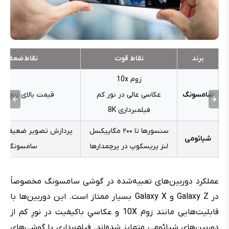
برند
نقاط قوت
نقاط
ضعف
زوم 10x
سامسونگ
عکاسی عالی در نور کم
قیمت بالای پرچمدا
فیلمبرداری 8K
سنسورها تا ۲۰۰ مگاپیکسل
پردازش تصویر ضعیف‌تر 
شیائومی
لنز پریسکوپ در پرچمدارها
سامسونگ
عملکرد دوربین‌های تعبیه‌شده در گوشی سامسونگ مخصوصاً
در Galaxy Z و Galaxy X بسیار ممتاز است. این دوربین‌ها با
قابلیت‌هایی مانند زوم 10X و عکاسیِ باکیفیت در نورِ کم از
دوربین‌های شیائومی متمایز شده‌اند. فیلم‌برداری با گوشی‌های