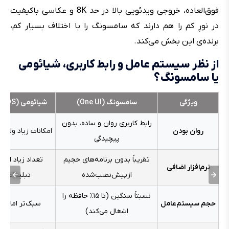
فوق‌العاده، خروجی ویدئویی بالا در حد 8K و عکاسی باکیفیت
در نورِ کم را هم دارند که سامسونگ را با اختلاف بسیار کم،
برنده‌ی این بخش می‌کند.
از نظر سیستم عامل و رابط کاربری، شیائومی
یا سامسونگ؟
ویژگی
سامسونگ (One UI)
شیائومی (MIUI / HyperOS)
رابط کاربری روان و ساده، بدون
روان بودن
امکانات زیاد ولی 
پیچیدگی
تقریباً بدون برنامه‌های حجیم
تعداد زیاد اپ‌
نرم‌افزار اضافی
ازپیش‌نصب‌شده
تبلیغات س
نسبتاً سنگین (تا ۱۵٪ حافظه را
حجم سیستم‌عامل
سبک‌تر اما با 
اشغال می‌کند)