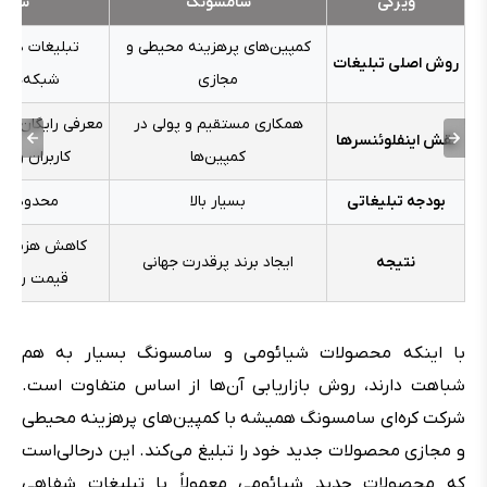
ویژگی
سامسونگ
شیائ
کمپین‌های پرهزینه محیطی و
تبلیغات دهان
روش اصلی تبلیغات
مجازی
شبکه‌های 
همکاری مستقیم و پولی در
معرفی رایگان و
نقش اینفلوئنسرها
کمپین‌ها
کاربران و ای
بودجه تبلیغاتی
بسیار بالا
محدود و ک
کاهش هزینه‌ها
نتیجه
ایجاد برند پرقدرت جهانی
قیمت رقابت
با اینکه محصولات شیائومی و سامسونگ بسیار به هم
شباهت دارند، روش بازاریابی آن‌ها از اساس متفاوت است.
شرکت کره‌ای سامسونگ همیشه با کمپین‌های پرهزینه محیطی
و مجازی محصولات جدید خود را تبلیغ می‌کند. این درحالی‌است
که محصولات جدید شیائومی معمولاً با تبلیغات شفاهی