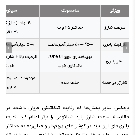
ویژگی
سامسونگ
شیائومی
تا ۱۲۰ وات (شارژ ک
سرعت شارژ
حداکثر ۴۵ وات
۳۰ دقیقه)
ظرفیت باتری
۵۰۰۰-۴۵۰۰ میلی‌آمپرساعت
۵۰۰۰ میلی‌آمپرساعت یا بیشتر
بهینه‌سازی قوی One UI/
ظرفیت بالا + شارژ‌سریع
عمر باتری
ماندگاری خوب
طولانی
موجود در مدل‌های ا
شارژر در جعبه
حذف شده
میان‌رده
برعکس سایر بخش‌ها که رقابت تنگاتنگی جریان داشت، در
مقایسه سرعت شارژ باید شیائومی را برتر اعلام کرد. قدرت
باتری‌های این برند در گوشی‌های پرچم‌دار و میان‌رده به حداکثر
خود رسیده‌اند و اغلب تا ۱۲۰ وات توان شارژدهی سریع دارند که