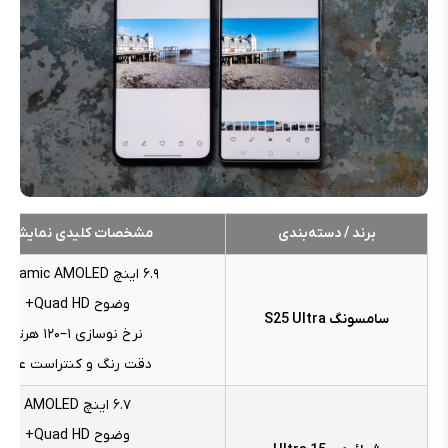
برند / دسته‌بندی
مشخصات کلیدی نمایشگر
۶.۹ اینچ Dynamic AMOLED
وضوح Quad HD+
سامسونگ S25 Ultra
نرخ نوسازی ۱–۱۲۰ هرتز
دقت رنگ و کنتراست عالی
۶.۷ اینچ AMOLED
وضوح Quad HD+