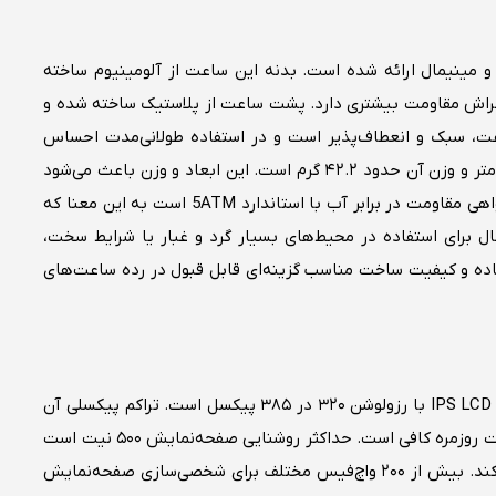
Redmi Watch با طراحی ساده و مینیمال ارائه شده است. بدنه این ساعت از آلومینیوم ساخته
خراش مقاومت بیشتری دارد. پشت ساعت از پلاستیک ساخته شده و
عت، سبک و انعطاف‌پذیر است و در استفاده طولانی‌مدت احساس
راحتی ایجاد می‌کند. ابعاد ساعت ۴۹.۱ × ۴۰.۴ × ۱۱.۴ میلی‌متر و وزن آن حدود ۴۲.۲ گرم است. این ابعاد و وزن باعث می‌شود
ساعت روی مچ دست سبک و راحت باشد. ساعت دارای گواهی مقاومت در برابر آب با استاندارد 5ATM است به این معنا که
 تحمل کند. با این حال برای استفاده در محیط‌های بسیار گرد و غبار یا شرایط سخت،
ده و کیفیت ساخت مناسب گزینه‌ای قابل قبول در رده ساعت‌های
این ساعت هوشمند مجهز به یک نمایشگر ۲ اینچی از نوع IPS LCD با رزولوشن ۳۲۰ در ۳۸۵ پیکسل است. تراکم پیکسلی آن
حدود ۲۵۰ پیکسل در اینچ می‌باشد که برای نمایش اطلاعات روزمره کافی است. حداکثر روشنایی صفحه‌نمایش ۵۰۰ نیت است
که امکان مشاهده محتوا را در محیط‌های پرنور فراهم می‌کند. بیش از ۲۰۰ واچ‌فیس مختلف برای شخصی‌سازی صفحه‌نمایش