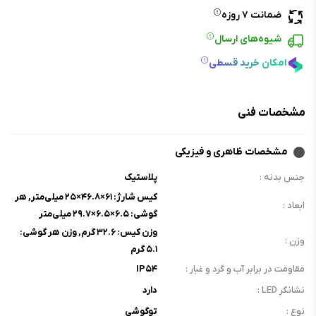
ضمانت ۷ روزه
شیوه‌های ارسال
امکان خرید قسطی
مشخصات فنی
مشخصات ظاهری و فیزیکی
جنس بدنه :
پلاستیک
کیس شارژ: ۶۱×۴۶.۸×۲۵ میلی‌متر, هر
ابعاد :
گوشی: ۶.۵×۶.۵×۲۹.۷ میلی‌متر
وزن کیس: ۳۲.۶ گرم, وزن هر گوشی:
وزن :
۵.۱ گرم
مقاومت در برابر آب و گرد و غبار :
IP۵۴
نشانگر LED :
دارد
نوع :
توگوشی