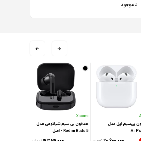
ناموجود
Riversong
Xiaomi
ن بی‌سیم اپل مدل
هدفون بی سیم شیائومی مدل
هندزفری سیمی ر
AirPo
Redmi Buds 5 - اصل
Spirit T EA276 با جک Type-C
۴,۳۸۴,۰۰۰
۲۰,۶۰۰,۰۰۰
تومان
تومان