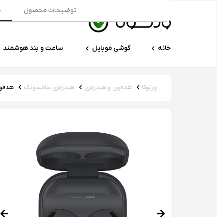
توضیحات محصول
م
خانه
گوشی موبایل
ساعت و بند هوشمند
ورتوکا
هدفون و هندزفری
هندزفری سامسونگ
هدفون ب