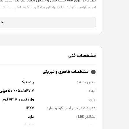
دغدغه‌ای برای شما جهت حمل و نقلش ایجاد نمی‌کند. شاید
اجرای فرامین دارد در ابتدا برایتان مشکل‌ساز شود اما پس از اند
IPX7 نشان دهنده مقاومت خوب این محصول در برابر تعریق و قطرات آب است.
کیفیت صدا و میکروفون‌ها
وجود دو درایور در هر هدفون این محصول موجب شده تا کیفیت 
مشخصات فنی
هدفون‌ها را از گوشتان خارج کنید به‌راحتی صدای محیط اطراف را
مشخصات ظاهری و فیزیکی
باتری و شارژدهی
جنس بدنه :
پلاستیک
ابعاد :
۵۰.۲x۵۰.۱x۲۷.۷ میلی‌متر
وزن :
وزن کیس: ۴۳.۴ گرم
دستگاه در محیط‌های مختلف راحت می‌کند.
مقاومت در برابر آب و گرد و غبار :
IPX۷
نشانگر LED :
قابلیت اتصال و نرم افزار
دارد
نوع :
توگوشی