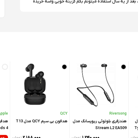
 بعد از یه سال استفاده میتونم بگم گزینه خوبی واسه خریده
Typ, کیس شارژ
Apple
QCY
Riversong
ل
هندزفری بلوتوثی ریورسانگ مدل
هدفون بی سیم QCY مدل T13
هدفو
ds 4
Stream L2 EA509
۲,۱۸۸,۰۰۰
۱,۲۴۰,۰۰۰
مان
تومان
تومان