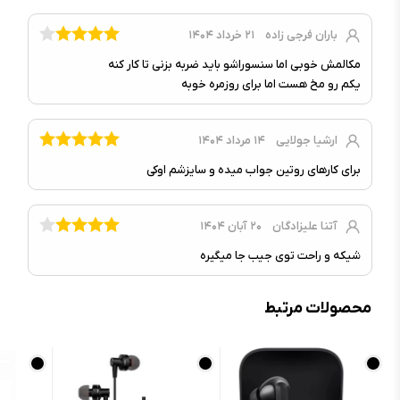
نوع اتصال :
بی‌سیم
باران فرجی زاده
۲۱ خرداد ۱۴۰۴
نوع رابط :
بلوتوث
مکالمش خوبی اما سنسوراشو باید ضربه بزنی تا کار کنه
کنترل‌های دستگاه :
کنترل با ضربه‌ی انگشت روی گوشی‌ها
یکم رو مخ هست اما برای روزمره خوبه
قطر درایور اسپیکر :
۱۰ میلی‌متر
قابلیت کنترل موزیک/تماس‌ها :
دارد
ارشیا جولایی
۱۴ مرداد ۱۴۰۴
نویز کنسلینگ فعال (ANC) :
ندارد
برای کارهای روتین جواب میده و سایزشم اوکی
حسگرها :
حسگر لمس, حسگر هال
دستیار صوتی :
دارد
آتنا علیزادگان
۲۰ آبان ۱۴۰۴
قابلیت کنترل صدا :
دارد
شیکه و راحت توی جیب جا میگیره
سایر ویژگی‌ها
محصولات مرتبط
۲ عدد گوشی, دفترچه راهنما, کابل
محتویات جعبه :
شارژ Type-C, کیس شارژ
امکان عکاسی با دوربین گوشی, قابلیت
سایر ویژگی‌ها :
Multi-EQ, قابلیت نویز کنسلینگ