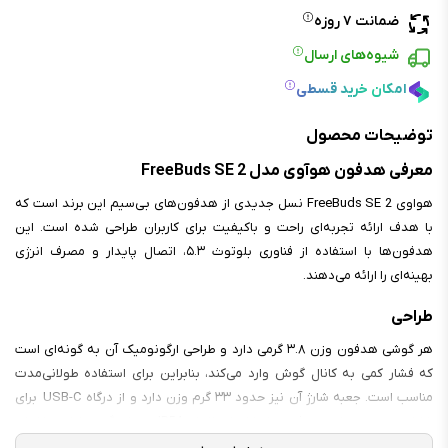
ضمانت ۷ روزه
شیوه‌های ارسال
امکان خرید قسطی
توضیحات محصول
معرفی هدفون هوآوی مدل FreeBuds SE 2
هواوی FreeBuds SE 2 نسل جدیدی از هدفون‌های بی‌سیم این برند است که
با هدف ارائه تجربه‌ای راحت و باکیفیت برای کاربران طراحی شده است. این
هدفون‌ها با استفاده از فناوری بلوتوث ۵.۳، اتصال پایدار و مصرف انرژی
بهینه‌ای را ارائه می‌دهند.​
طراحی
هر گوشی هدفون وزن ۳.۸ گرمی دارد و طراحی ارگونومیک آن به گونه‌ای است
که فشار کمی به کانال گوش وارد می‌کند، بنابراین برای استفاده طولانی‌مدت
مناسب است. جعبه شارژ آن نیز حدود ۳۳ گرم وزن دارد و از درگاه USB-C برای
شارژ بهره می‌برد. این هدفون‌ها دارای استاندارد IP54 در برابر گرد و غبار و پاشش
آب هستند، بنابراین برای استفاده در محیط‌های مرطوب یا هنگام ورزش