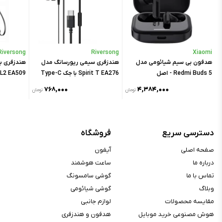
تماس
Riversong
Riversong
Xiaomi
A
هدفون بی سیم شیائومی مدل
هندزفری سیمی ریورسانگ مدل
هندزفری ب
Redmi Buds 5 - اصل
Spirit T EA276 با جک Type-C
L2 EA509
۷۶۸,۰۰۰
۴,۳۸۴,۰۰۰
ن
تومان
تومان
دسترسی سریع
فروشگاه
صفحه اصلی
آیفون
درباره ما
ساعت هوشمند
تماس با ما
گوشی سامسونگ
وبلاگ
گوشی شیائومی
مقایسه محصولات
لوازم جانبی
هوش مصنوعی خرید موبایل
هدفون و هندزفری