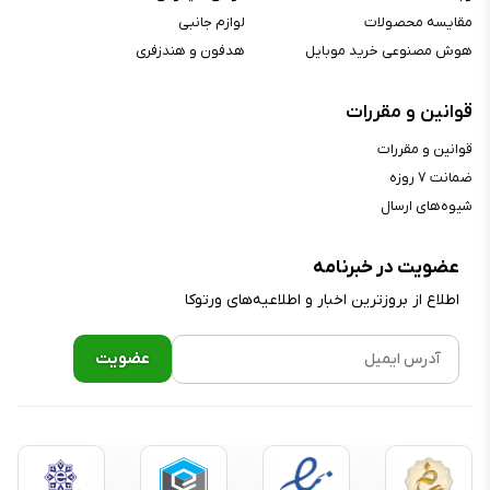
حداکثر روشنایی :
۳۰۰۰ نیت
مقایسه محصولات
لوازم جانبی
اندازه (اینچ) :
۱.۹۸ اینچ
هوش مصنوعی خرید موبایل
هدفون و هندزفری
رزولوشن :
۵۱۴x۴۲۲ پیکسل
قوانین و مقررات
تراکم پیکسلی :
۳۲۶ppi
فرم صفحه نمایش :
مستطیل
قوانین و مقررات
ضمانت ۷ روزه
محافظ نمایشگر :
Sapphire crystal
شیوه‌های ارسال
سایر ویژگی‌های نمایشگر :
نمایشگر همواره‌روشن
عضویت در خبرنامه
سیستم‌عامل
اطلاع از بروز‌ترین اخبار و اطلاعیه‌های ورتوکا
سیستم‌عامل :
watchOS
سازگاری :
iOS
اپلیکیشن انحصاری :
اپلیکیشن Watch آیفون
پشتیبانی از زبان فارسی در اعلان و پیام
دارد
: