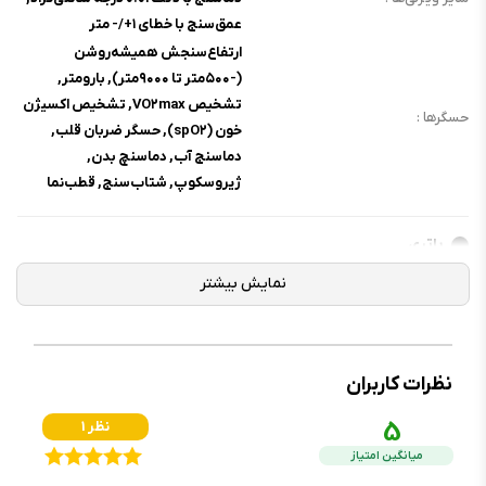
عمق‌سنج با خطای ۱+/- متر
ارتفاع‌سنجش همیشه‌روشن
(-۵۰۰متر تا ۹۰۰۰متر), بارومتر,
تشخیص VO۲max, تشخیص اکسیژن
حسگرها :
خون (spO۲), حسگر ضربان قلب,
دماسنج آب, دماسنچ بدن,
ژیروسکوپ, شتاب‌سنج, قطب‌نما
باتری
نوع باتری :
لیتیوم-یون
ظرفیت باتری :
مشخص نشده
تا ۴۲ ساعت با استفاده‌ی عادی, تا ۷۲
عمر باتری :
ساعت در حالت Low Power Mode
نظرات کاربران
نحوه شارژ :
شارژ مگنتی
5
1 نظر
توضیحات باتری :
شارژ صفر تا ۸۰ درصد در ۴۵ دقیقه
میانگین امتیاز