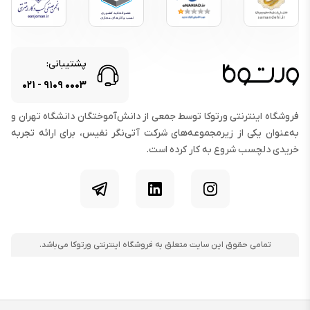
مشخصات سخت‌افزاری
چیپ‌ست :
Apple S۱۰
پردازنده مرکزی :
۲ هسته‌ای
پشتیبانی:
پردازنده گرافیکی :
PowerVR
۰۲۱
-
۹۱۰۹
۰۰۰۳
حافظه داخلی :
۶۴ گیگابایت
حافظه رم :
اعلام نشده
فروشگاه اینترنتی ورتوکا توسط جمعی از دانش‌آموختگان دانشگاه تهران و
به‌عنوان یکی از زیرمجموعه‌های شرکت آتی‌نگر نفیس، برای ارائه تجربه
خریدی دلچسب شروع به کار کرده است.
صدا
اسپیکر :
دارد
اینستاگرام
لینکدین
تلگرام
میکروفون :
دارد
امکانات ارتباطی
تمامی حقوق این سایت متعلق به فروشگاه اینترنتی ورتوکا می‌باشد.
قابلیت مکالمه :
دارد
وای‌فای :
دارد
بلوتوث :
نسخه ۵.۳