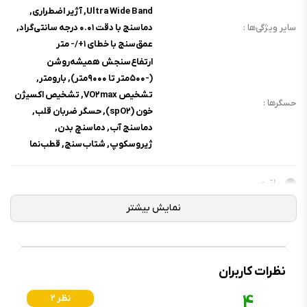
Ultra Wide Band, آژیر اضطراری,
سایر ویژگی‌ها :
دماسنج با دقت ۰.۰۱ درجه سانتی‌گراد,
عمق‌سنج با خطای ۱+/- متر
ارتفاع‌سنجش همیشه‌روشن
(-۵۰۰متر تا ۹۰۰۰متر), بارومتر,
تشخیص VO۲max, تشخیص اکسیژن
حسگرها :
خون (spO۲), حسگر ضربان قلب,
دماسنج آب, دماسنچ بدن,
ژیروسکوپ, شتاب‌سنج, قطب‌نما
باتری
نوع باتری :
لیتیوم-یون
ظرفیت باتری :
مشخص نشده
تا ۴۲ ساعت با استفاده‌ی عادی, تا ۷۲
عمر باتری :
ساعت در حالت Low Power Mode
نظرات کاربران
نحوه شارژ :
شارژ مگنتی
4
2 نظر
توضیحات باتری :
شارژ صفر تا ۸۰ درصد در ۴۵ دقیقه