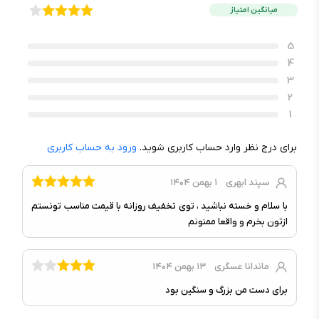
میانگین امتیاز
مشخصات ظاهری و فیزیکی
5
4
نوع کاربری :
ورزشی
3
مناسب برای :
آقایان, خانم‌ها
2
سایز :
۴۹ میلی‌متر
1
جنس بدنه :
تیتانیوم
برای درج نظر وارد حساب کاربری شوید.
ورود به حساب کاربری
رنگ بدنه :
تیتانیوم طبیعی
رنگ بند :
تیتانیوم طبیعی
سپند ابهری
۱ بهمن ۱۴۰۴
ابعاد :
۴۹x۴۴x۱۲ میلی‌متر
با سلام و خسته نباشید ، توی تخفیف روزانه با قیمت مناسب تونستم
وزن :
۶۱.۸ گرم
ازتون بخرم و واقعا ممنونم
مقاومت در برابر آب و گرد و غبار :
IP۶X, ضدآب تا عمق ۱۰۰ متر
نوع/جنس بند :
تیتانیوم
ماندانا عسگری
۱۳ بهمن ۱۴۰۴
برای دست من بزرگ و سنگین بود
صفحه نمایش