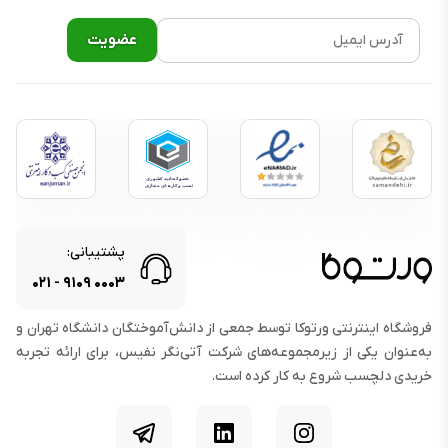
پشتیبانی از زبان فارسی در اعلان و پیام
دارد
:
مشخصات سخت‌افزاری
چیپ‌ست :
Apple S۱۰
پردازنده مرکزی :
۲ هسته‌ای
پردازنده گرافیکی :
PowerVR
حافظه داخلی :
۶۴ گیگابایت
حافظه رم :
اعلام نشده
پشتیبانی:
۰۲۱
-
۹۱۰۹
۰۰۰۳
صدا
فروشگاه اینترنتی ورتوکا توسط جمعی از دانش‌آموختگان دانشگاه تهران و
اسپیکر :
دارد
به‌عنوان یکی از زیرمجموعه‌های شرکت آتی‌نگر نفیس، برای ارائه تجربه
میکروفون :
دارد
خریدی دلچسب شروع به کار کرده است.
اینستاگرام
لینکدین
تلگرام
امکانات ارتباطی