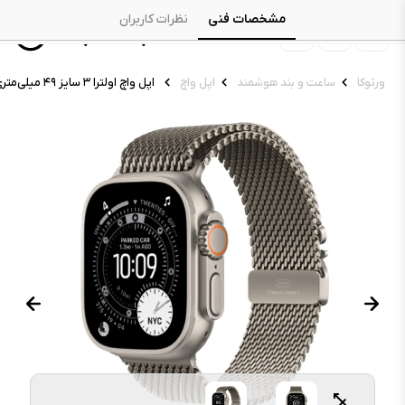
مشخصات فنی
نظرات کاربران
ورتوکا
ساعت و بند هوشمند
اپل واچ
اپل واچ اولترا ۳ سایز ۴۹ میلی‌متری مدل Natural Titanium Case با بند Titanium Milanese