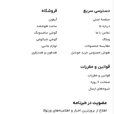
صفحه نمایش رنگی :
دارد
صفحه نمایش لمسی :
دارد
دسترسی سریع
فروشگاه
فناوری ساخت :
Retina LTPO OLED
صفحه اصلی
آیفون
حداکثر روشنایی :
۳۰۰۰ نیت
درباره ما
ساعت هوشمند
اندازه (اینچ) :
۱.۹۸ اینچ
تماس با ما
گوشی سامسونگ
وبلاگ
گوشی شیائومی
رزولوشن :
۵۱۴x۴۲۲ پیکسل
مقایسه محصولات
لوازم جانبی
تراکم پیکسلی :
۳۲۶ppi
هوش مصنوعی خرید موبایل
هدفون و هندزفری
فرم صفحه نمایش :
مستطیل
محافظ نمایشگر :
Sapphire crystal
قوانین و مقررات
سایر ویژگی‌های نمایشگر :
نمایشگر همواره‌روشن
قوانین و مقررات
ضمانت ۷ روزه
سیستم‌عامل
شیوه‌های ارسال
سیستم‌عامل :
watchOS
سازگاری :
عضویت در خبرنامه
iOS
اپلیکیشن انحصاری :
اپلیکیشن Watch آیفون
اطلاع از بروز‌ترین اخبار و اطلاعیه‌های ورتوکا