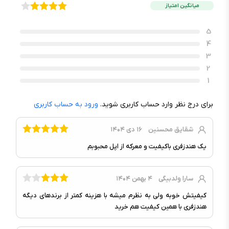
Awareness برای کم کردن موسیقی
میانگین امتیاز
هنگام صحبت کردن, سیستم تهویه
سایر ویژگی‌ها :
برای متعادل‌سازی هوای داخل
5
گوش‌ها, صدای فراگیر Spatial و
4
ردیابی حرکات سر با سنسورهای
3
شتاب‌سنج و ژیروسکوپ, ضبط صدا با
2
کیفیت استودیو, قابلیت Voice
1
isolation برای جدا کردن صدای کاربر از
نویز محیط در مکالمه, نویز کنسلینگ
برای درج نظر وارد حساب کاربری شوید.
ورود به حساب کاربری
فعال ANC
شقایق محسنین
۱۶ دی ۱۴۰۴
باتری و شارژ
یک هندزفری باکیفیت و معرکه از اپل محبوبم
باتری :
باتری داخلی در کیس و گوشی‌ها
درگاه Type-C, شارژ بی‌سیم
سارا ولدبیگی
۴ بهمن ۱۴۰۴
شارژ :
MagSafe
کیفیتش خوبه ولی به نظرم میشه با هزینه کمتر از برندهای دیگه
تا ۱ ساعت پخش موسیقی و ۱ ساعت
مدت‌زمان شارژ شدن :
هندزفری با همین کیفیت هم خرید
مکالمه تنها با ۵ دقیقه شارژ