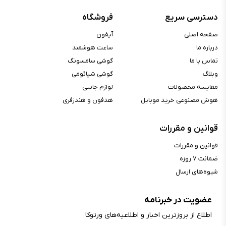
ضربان قلب, حسگر لمس, شتاب‌سنج
حسگرها :
دسترسی سریع
فروشگاه
تشخیص حرکت, شتاب‌سنج تشخیص
مکالمه
صفحه اصلی
آیفون
دستیار صوتی :
Siri
درباره ما
ساعت هوشمند
قابلیت کنترل صدا :
دارد
تماس با ما
گوشی سامسونگ
وبلاگ
گوشی شیائومی
مقایسه محصولات
لوازم جانبی
هوش مصنوعی خرید موبایل
هدفون و هندزفری
قوانین و مقررات
قوانین و مقررات
ضمانت ۷ روزه
شیوه‌های ارسال
عضویت در خبرنامه
اطلاع از بروز‌ترین اخبار و اطلاعیه‌های ورتوکا