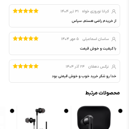
نوع رابط :
بلوتوث
کیانا نوروزی خواه
۳۱ تیر ۱۴۰۴
کنترل‌های دستگاه :
کنترل با ضربه‌ی انگشت روی گوشی‌ها
قطر درایور اسپیکر :
۷.۲ میلی‌متر
از خریدم راضی هستم، سپاس
محدوده فرکانس پاسخگویی :
۲۰ هرتز تا ۲۰ کیلوهرتز
امپدانس :
۵ اهم
ساسان اسماعیلی
۵ مهر ۱۴۰۴
میکروفون :
میکروفون Dual beamforming
با کیفیت و خوش قیمت
قابلیت کنترل موزیک/تماس‌ها :
دارد
NFC :
ندارد
نرگس دهقان
۲۴ آذر ۱۴۰۴
نویز کنسلینگ فعال (ANC) :
ندارد
خدا رو شکر خرید خوب و خوش قیمتی بود
حساسیت :
۳۰ دسی‌بل
حسگرها :
حسگر اپتیکی دوگانه
محصولات مرتبط
دستیار صوتی :
Siri
قابلیت کنترل صدا :
ندارد
سایر ویژگی‌ها