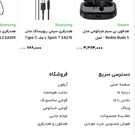
محتویات جعبه :
ایرپاد، کیس شارژ، کابل شارژ لایتنینگ
امکان اتصال یکپارچه به آیفون، آیپد و
سایر ویژگی‌ها :
مک‌بوک
Riversong
Riversong
Xiaomi
A
هدفون بی سیم شیائومی مدل
هندزفری سیمی ریورسانگ مدل
هندزفری ب
Redmi Buds 5 - اصل
Spirit T EA276 با جک Type-C
L2 EA509
۷۶۸,۰۰۰
۴,۳۸۴,۰۰۰
ن
تومان
تومان
دسترسی سریع
فروشگاه
صفحه اصلی
آیفون
درباره ما
ساعت هوشمند
تماس با ما
گوشی سامسونگ
وبلاگ
گوشی شیائومی
مقایسه محصولات
لوازم جانبی
هوش مصنوعی خرید موبایل
هدفون و هندزفری