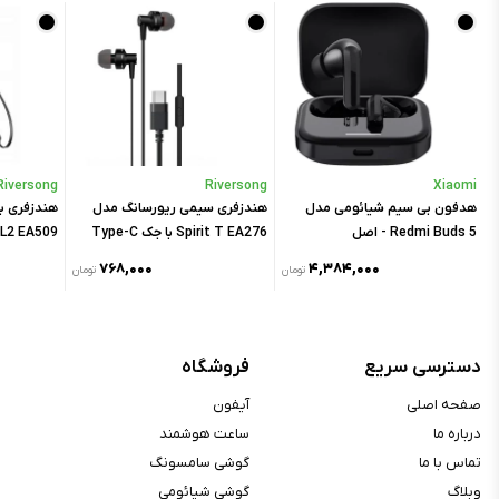
Riversong
Riversong
Xiaomi
A
هدفون بی سیم شیائومی مدل
هندزفری سیمی ریورسانگ مدل
هندزفری ب
Redmi Buds 5 - اصل
Spirit T EA276 با جک Type-C
L2 EA509
۷۶۸,۰۰۰
۴,۳۸۴,۰۰۰
ن
تومان
تومان
دسترسی سریع
فروشگاه
صفحه اصلی
آیفون
درباره ما
ساعت هوشمند
تماس با ما
گوشی سامسونگ
وبلاگ
گوشی شیائومی