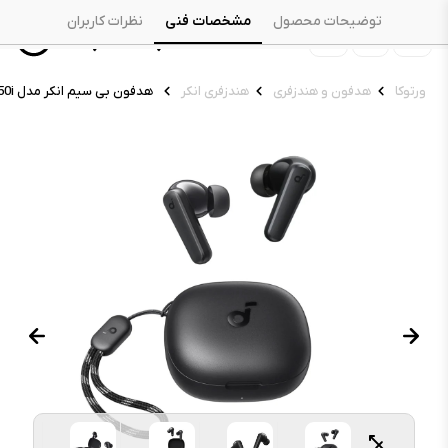
توضیحات محصول
مشخصات فنی
نظرات کاربران
ورتوکا
هدفون و هندزفری
هندزفری انکر
هدفون بی سیم انکر مدل Soundcore R50i