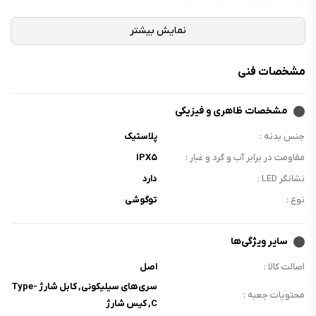
دقیقه شارژ تا ۲ ساعت انرژی داشته باشد.
انکر در این مدل به کیفیت و قدرت صدا نیز توجه ویژه‌ای داشته و از درایورهای
۱۰ میلی‌متری با تکنولوژی BassUp استفاده کرده که صدایی باکیفیت با
بیس‌هایی عمیق و قدرتمند تولید می‌کنند. کیفیت مکالمات در انکر R50i بسیار
مشخصات فنی
خوب بوده و از الگوریتم ۲ میکروفون برای تماس‌هایی باکیفیت در آن استفاده
شده است. کنترل این دستگاه بسیار آسان بوده و ازطریق لمس بخش رویی
گوشی‌ها انجام می‌شود.
مشخصات ظاهری و فیزیکی
جنس بدنه :
پلاستیک
مقاومت در برابر آب و گرد و غبار :
IPX۵
نشانگر LED :
دارد
نوع :
توگوشی
سایر ویژگی‌ها
اصالت کالا :
اصل
سری‌های سیلیکونی, کابل شارژ Type-
محتویات جعبه :
C, کیس شارژ