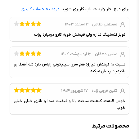
نوع رابط :
بلوتوث
برای درج نظر وارد حساب کاربری شوید.
ورود به حساب کاربری
کنترل‌های دستگاه :
کنترل لمسی
الگوریتم ۲ میکروفون برای ارائه کیفیت
میکروفون :
مصطفی نظامی
۳ اسفند ۱۴۰۳
تماس بهتر
نویز کنسلینگ نداره ولی قیمتش خوبه کارو درمیاره برات
قابلیت کنترل موزیک/تماس‌ها :
دارد
NFC :
ندارد
نویز کنسلینگ فعال (ANC) :
ندارد
عباس دهقان
۱۶ اردیبهشت ۱۴۰۴
حسگرها :
حسگر لمس
نسبت به قیمتش میارزه هم سری سیلیکونی زاپاس داره هم آهنگا رو
باکیفیت پخش میکنه
دستیار صوتی :
ندارد
قابلیت کنترل صدا :
ندارد
نگین فرجی زاده
۱۷ شهریور ۱۴۰۴
خوش قیمت، کیفیت ساخت بالا و کیفیت صدا و باتری خیلی خیلی
خوب
محصولات مرتبط