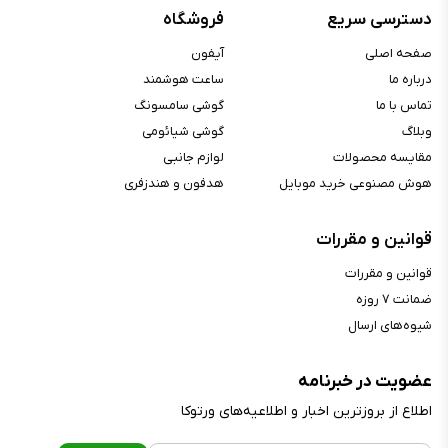
ویژگی‌های آیفون ۱۷
دسترسی سریع
فروشگاه
صفحه اصلی
آیفون
درباره ما
ساعت هوشمند
تماس با ما
گوشی سامسونگ
وبلاگ
گوشی شیائومی
مقایسه محصولات
لوازم جانبی
هوش مصنوعی خرید موبایل
هدفون و هندزفری
قوانین و مقررات
قوانین و مقررات
گوشی‌های آیفون
، محبوب‌ترین و پرتقاضاترین محصول در بازار داخلی
ضمانت ۷ روزه
گوشی موبایل
هستند و این روزها در دست افراد بسیاری نیز آن را
شیوه‌های ارسال
می‌بینیم. اگر شما هم خواهان خرید آیفون هستید بهتر است پیش از
خرید، اطلاعات جامعی در مورد امکانات آنها کسب نمایید؛ پس در ادامه با
ما همراه باشید تا به طور کامل در مورد سری ۱۷ گوشی‌های برند اپل،
عضویت در خبرنامه
بیشتر صحبت کنیم.
اطلاع از بروز‌ترین اخبار و اطلاعیه‌های ورتوکا
طراحی و ساختار بدنه