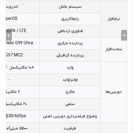
سیستم عامل
اندروید ۱۴
نرم‌افزار
رابط‌کاربری
HyperOS
فناوری ارتباطی
 / HSPA / LTE
پردازنده مرکزی
k Helio G99 Ultra
سخت‌افزار
پردازنده گرافیکی
ali-G57 MC2
واید
۱۰۸ مگاپیکسل ،f/1.7 ، PDAF
اولتراواید
-
دوربین‌ها
ماکرو
۲ مگاپیکسل
سلفی
۲۰ مگاپیکسل ، f/2.2
وضوح فیلمبرداری دوربین اصلی
0p@30/60fps
ظرفیت
۵۵۰۰ میلی‌‌آمپر ساعت