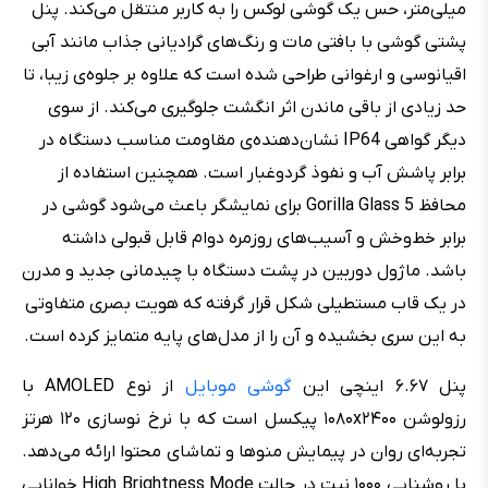
میلی‌متر، حس یک گوشی لوکس را به کاربر منتقل می‌کند. پنل
پشتی گوشی با بافتی مات و رنگ‌های گرادیانی جذاب مانند آبی
اقیانوسی و ارغوانی طراحی شده است که علاوه بر جلوه‌ی زیبا، تا
حد زیادی از باقی ماندن اثر انگشت جلوگیری می‌کند. از سوی
دیگر گواهی IP64 نشان‌دهنده‌ی مقاومت مناسب دستگاه در
برابر پاشش آب و نفوذ گردوغبار است. همچنین استفاده از
محافظ Gorilla Glass 5 برای نمایشگر باعث می‌شود گوشی در
برابر خط‌وخش و آسیب‌های روزمره دوام قابل قبولی داشته
باشد. ماژول دوربین در پشت دستگاه با چیدمانی جدید و مدرن
در یک قاب مستطیلی شکل قرار گرفته که هویت بصری متفاوتی
به این سری بخشیده و آن را از مدل‌های پایه متمایز کرده است.
پنل ۶.۶۷ اینچی این
گوشی موبایل
از نوع AMOLED با
رزولوشن ۱۰۸۰x۲۴۰۰ پیکسل است که با نرخ نوسازی ۱۲۰ هرتز
تجربه‌ای روان در پیمایش منوها و تماشای محتوا ارائه می‌دهد.
با روشنایی ۱۰۰۰ نیت در حالت High Brightness Mode خوانایی