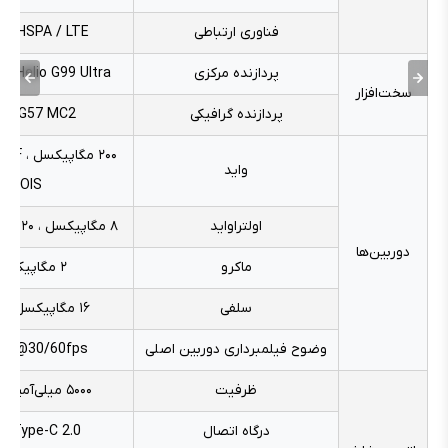
فناوری ارتباطی
 / HSPA / LTE
پردازنده مرکزی
k Helio G99 Ultra
سخت‌افزار
پردازنده گرافیکی
ali-G57 MC2
۲۰۰ مگاپیک
واید
OIS
اولتراواید
۸ مگاپیکسل ، ۱۲۰ درجه، f/2.2
دوربین‌ها
ماکرو
۲ مگاپیکسل
سلفی
۱۶ مگاپیکسل ، f/2.4
وضوح فیلمبرداری دوربین اصلی
0p@30/60fps
ظرفیت
۵۰۰۰ میلی‌‌آمپر ساعت
درگاه اتصال
B Type-C 2.0