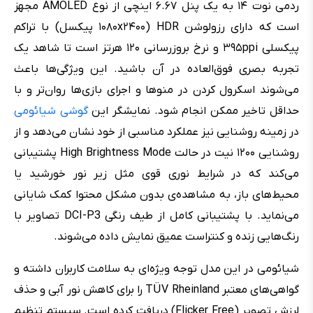
ردمی نوت ۱۴ به یک پنل ۶.۶۷ اینچی از نوع AMOLED مجهز
است که دارای رزولوشن HDR (۱۰۸۰x۲۴۰۰ پیکسل) با تراکم
پیکسلی ۳۹۵ppi و نرخ بروزرسانی ۱۲۰ هرتز است تا شاهد یک
تجربه بصری فوق‌العاده در آن باشید. این ویژگی‌ها باعث
می‌شوند اسکرول کردن در منوها و اجرای بازی‌ها روان‌تر و با
حداقل تاخیر ممکن انجام شود. نمایشگر این
گوشی شیائومی
در زمینه روشنایی نیز عملکرد مناسبی از خود نشان می‌دهد و از
روشنایی ۱۲۰۰ نیت در حالت High Brightness Mode پشتیبانی
می‌کند که در شرایط نوری قوی مثل زیر نور خورشید یا
محیط‌های باز، به مشاهده‌ی بدون مشکل محتوا کمک شایانی
می‌نماید. با پشتیبانی کامل از طیف رنگی DCI-P3 تصاویر با
رنگ‌هایی زنده و کنتراست عمیق نمایش داده می‌شوند.
شیائومی در این مدل توجه ویژه‌ای به سلامت کاربران داشته و
گواهی‌های معتبر TÜV Rheinland را برای کاهش نور آبی و حذف
لرزش تصویر (Flicker Free) دریافت کرده است. سیستم تنظیم