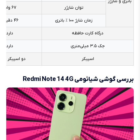
باتری و شارژر
توان شارژر
۶۷ وات
زمان شارژ ۱۰۰ ٪ باتری
۴۶ دقیقه
درگاه کارت حافظه
دارد
جک ۳.۵ میلی‌متری
دارد
اسپیکر
دو اسپیکر است
بررسی گوشی شیائومی Redmi Note 14 4G