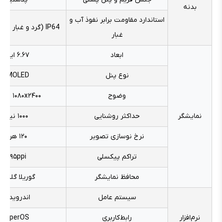
بدنه
استاندارد مقاومت برابر نفوذ آب و
IP64 (گرد و غبار + پاشش آب)
غبار
ابعاد
۶.۶۷ اینچ
نوع پنل
AMOLED
وضوح
۱۰۸۰x۲۴۰۰ پیکسل
نمایشگر
حداکثر روشنایی
۱۰۰۰ نیت
نرخ نوسازی تصویر
۱۲۰ هرتز
تراکم پیکسلی
۳۹۵ppi
محافظ نمایشگر
گوریلا گلس ۵
سیستم عامل
اندروید ۱۵
نرم‌افزار
رابط‌کاربری
HyperOS