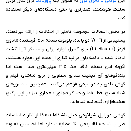
این
گوشی با باتری قوی
به عنوان یک
پاوربانک
برای شارژ کردن
ساعت هوشمند، هندزفری یا حتی دستگاه‌های دیگر استفاده
کنید.
در بخش اتصالات مجموعه کاملی از امکانات را ارائه می‌دهند.
پشتیبانی از Wi-Fi دو بانده، بلوتوث نسخه ۵.۰، فرستنده مادون
قرمز (IR Blaster) برای کنترل لوازم برقی و حسگر اثر انگشت
ادغام شده با دکمه پاور در لبه کناری از جمله این موارد هستند.
اگرچه این نسخه فاقد جک ۳.۵ میلی‌متری صدا است اما
بلندگوهای آن کیفیت صدای مطلوبی را برای تماشای فیلم و
گوش دادن به موسیقی فراهم می‌کنند. همچنین سنسورهای
شتاب‌سنج، قطب‌نما و حسگر مجاورت مجازی نیز در این پکیج
سخت‌افزاری گنجانده شده‌اند.
گوشی موبایل شیائومی مدل Poco M7 4G از نظر مشخصات
فنی با نسخه 4G ردمی 15 مطابقت دارد اما نخستین تفاوت