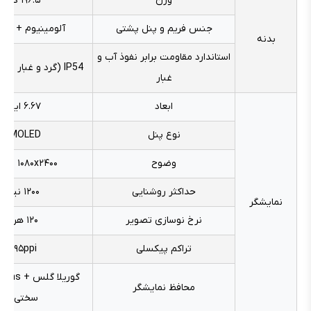
وزن
۱۹۶.۵ گرم
جنس فریم و پنل پشتی
آلومینیوم + پلا
بدنه
استاندارد مقاومت برابر نفوذ آب و
IP54 (گرد و غبار + پاشش آب)
غبار
ابعاد
۶.۶۷ اینچ
نوع پنل
AMOLED
وضوح
۱۰۸۰x۲۴۰۰ پیکسل
حداکثر روشنایی
۱۲۰۰ نیت
نمایشگر
نرخ نوسازی تصویر
۱۲۰ هرتز
تراکم پیکسلی
۳۹۵ppi
محافظ نمایشگر
سختی ۵