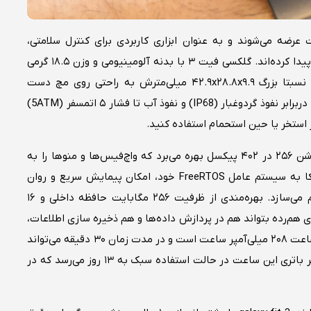
رضه می‌شوند و به عنوان ابزاری کاربردی برای کنترل سلامتی،
فعالیت‌های روزمره و ورزشی جایگاه ویژه‌ای میان کاربران پیدا کرده‌اند. گلکسی فیت ۳ با بدنه آلومینیومی و وزن ۱۸.۵ گرمی
خود، بسیار سبک و خوش‌دست است که با وجود ابعاد نسبتا بزرگ ۴۲.۹x۲۸.۸x۹.۹ میلی‌مترش به راحتی روی مچ دست
می‌نشیند. همچنین این مچ‌بند از بالاترین گواهی مقاومت دربرابر نفوذ گردوغبار (IP68) و نفوذ آب تا فشار ۵ اتمسفر (5ATM)
ر استخر یا حین استحمام استفاده کنید.
نمایشگر ۱.۶ اینچی این محصول از پنل AMOLED با رزولوشن ۲۵۶ در ۴۰۲ پیکسل بهره می‌برد که واچ‌فیس‌ها و منوها را به
صورت چشم‌نوازی به شما نشان می‌دهد. این گجت با اتکا به سیستم عامل FreeRTOS خود، امکان پیمایش سریع و روان
منوها همراه با کاربری راحت را بدون لگ یا تاخیر فراهم می‌سازد. بهره‌مندی از ظرفیت ۲۵۶ مگابایت حافظه داخلی و ۱۶
ی هم‌رده بتواند هم در پردازش داده‌ها و هم ذخیره سازی اطلاعات،
بستری مناسب برای کاربر فراهم نماید. ظرفیت باتری این ساعت ۲۰۸ میلی‌آمپر ساعت است و در مدت زمان ۳۰ دقیقه می‌تواند
۶۵ درصد از باتری را شارژ نماید.طبق ادعای سامسونگ، عمر باتری این ساعت در حالت استفاده سبک به ۱۳ روز می‌رسد که در