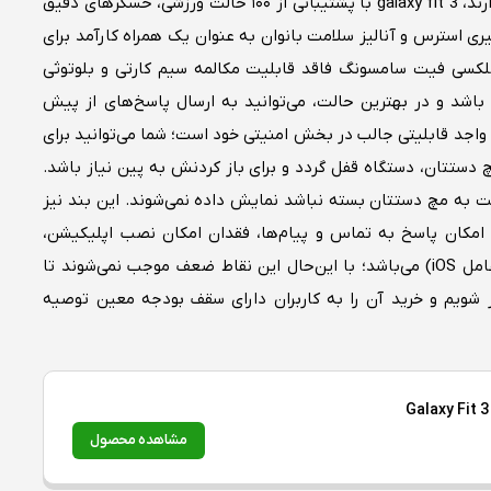
برخلاف دستبند‌های اقتصادی بازار که امکانات محدودی دارند، galaxy fit 3 با پشتیبانی از ۱۰۰ حالت ورزشی، حسگرهای دقیق
 استرس و آنالیز سلامت بانوان به عنوان یک همراه کارآمد برای
کسی فیت سامسونگ فاقد قابلیت مکالمه سیم کارتی و بلوتوثی
اشد و در بهترین حالت، می‌توانید به ارسال پاسخ‌های از پیش
واجد قابلیتی جالب در بخش امنیتی خود است؛ شما می‌توانید برای
دستتان، دستگاه قفل گردد و برای باز کردنش به پین نیاز باشد.
 به مچ دستتان بسته نباشد نمایش داده نمی‌شوند. این بند نیز
امکان پاسخ به تماس و پیام‌ها، فقدان امکان نصب اپلیکیشن،
تعبیه نشدن GPS داخلی و ناسازگای با آیفون (سیستم عامل iOS) می‌باشد؛ با این‌حال این نقاط ضعف موجب نمی‌شوند تا
ر شویم و خرید آن را به کاربران دارای سقف بودجه معین توصیه
مشاهده محصول