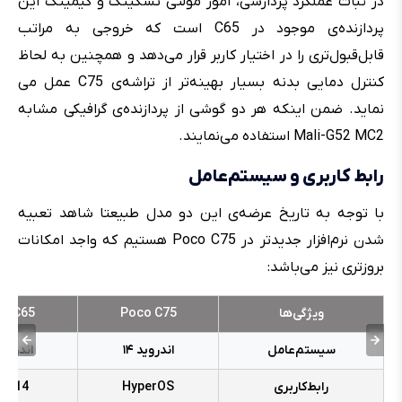
در ثبات عملکرد پردازشی، امور مولتی تسکینگ و گیمینگ این
پردازنده‌ی موجود در C65 است که خروجی به مراتب
قابل‌قبول‌تری را در اختیار کاربر قرار می‌دهد و همچنین به لحاظ
کنترل دمایی بدنه بسیار بهینه‌تر از تراشه‌ی C75 عمل می
نماید. ضمن اینکه هر دو گوشی از پردازنده‌ی گرافیکی مشابه
Mali-G52 MC2 استفاده می‌نمایند.
رابط‌ ‌کاربری و سیستم‌عامل
با توجه به تاریخ عرضه‌ی این دو مدل طبیعتا شاهد تعبیه
شدن نرم‌افزار جدیدتر در Poco C75 هستیم که واجد امکانات
بروزتری نیز می‌باشد:
ویژگی‌ها
Poco C75
o C65
سیستم‌عامل
اندروید ۱۴
اندروید ۳
رابط‌کاربری
HyperOS
UI 14