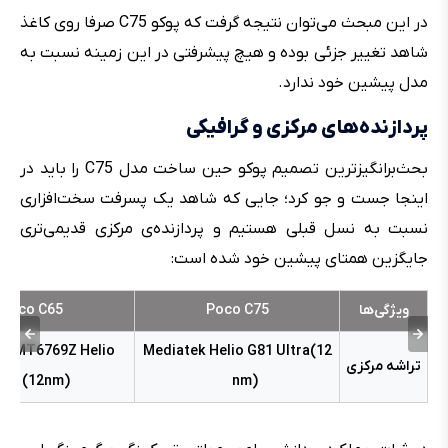
در این مبحث می‌توان نتیجه گرفت که پوکو C75 صرفا روی کاغذ
شاهد تغییر جزئی بوده و هیچ پیشرفتی در این زمینه نسبت به
مدل پیشین خود ندارد.
پردازنده‌های مرکزی و گرافیکی
بحث‌برانگیز‌ترین تصمیم پوکو حین ساخت مدل C75 را باید در
اینجا جست و جو کرد؛ جایی که شاهد یک پسرفت سخت‌افزاری
نسبت به نسل قبلی هستیم و پردازنده‌ی مرکزی قدیمی‌تری
جایگزین همتای پیشین خود شده است:
ویژگی‌ها
Poco C75
Poco C65
ek MT6769Z Helio
Mediatek Helio G81 Ultra(12
تراشه مرکزی
G85 (12nm)
nm)