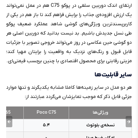
ارتقای اندک دوربین سلفی در پوکو C75 هم در عمل نمی‌تواند
یک ارزش افزوده‌ی جذاب را برایش فراهم کند تا باز هم در یکی از
کاربرپسند‌ترین ویژگی‌های گوشی شاهد عملکرد ضعیف پوکو
طی نسل جدیدش باشیم. بد نیست بدانید که دوربین اصلی هر
دو گوشی حین عکاسی در روز می‌تواند خروجی تصویر با جزئیات
قابل قبول و رنگ‌های نزدیک به واقعیت را برایتان مهیا کند؛
مزیتی رقابتی برای محصول اقتصادی با چنین برچسب قیمتی‌ای.
سایر قابلیت‌ها
هر دو مدل در سایر زمینه‌ها کاملا مشابه یکدیگرند و تنها موارد
جزئی قابل ذکر که موجب تمایزشان می‌گردد عبارتند از:
ویژگی‌ها
Poco C75
o C65
نسخه‌ی بلوتوث
۵.۴
.۳
امکان ضبط صدا
-
دار