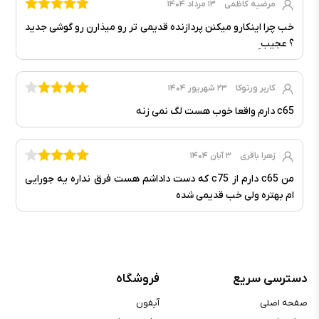
مرضیه کاظمی
۱۳ مرداد ۱۴۰۴
خب چرا اینکارو میکنن پردازنده قدیمی تر رو میذارن رو گوشی جدید
؟‌ عجیب ِ
کاربر ورتوکا
۲۳ شهریور ۱۴۰۴
c65 دارم واقعا خوب هست لگ نمی زنه
زهرا باقری
۳ آبان ۱۴۰۴
من c65 دارم از c75 که دست داداشم هست فرق نداره یه جورایی
ام بهتره ولی خب قدیمی شده
دسترسی سریع
فروشگاه
صفحه اصلی
آیفون