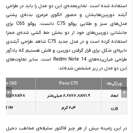
استفاده شده است. تمایزعمده‌ی این دو مدل را باید در طراحی
آیلند دوربین‌هایشان و حضور الگوی مرمری بدنه‌ی پشتی
مدل‌های سبز و طلایی پوکو C75 دانست. پوکو C65 برای
جانشانی دوربین‌های خود از دو بخش خط‌ ‌کشی شده‌ی مجزا
استفاده کرده است و در مدل جدید C75 شاهد طراحی آیلندی
دایره‌ای شکل برای قرار گرفتن دوربین و فلش هستیم که یادآور
طراحی میان‌رده‌های Redmi Note 14 است. سایر تفاوت‌های
این دو مدل در زیر مشخص شده‌اند:
ویژگی‌ها
Poco C75
Poco C65
ابعاد
۱۷۱.۹ میلی‌متر
x
۷۷.۸
x
۸.۲
۱۶۸ میلی‌متر
x
۷۸
x
۸.۱
وزن
۲۰۴ گرم
۱۹۲ گرم
در این زمینه بیش از هر چیز فاکتور سلیقه‌ی مخاطب دخیل