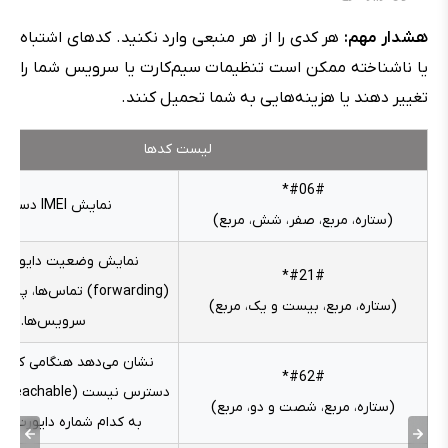
هشدار مهم:
هر کدی را از هر منبعی وارد نکنید. کدهای اشتباه
یا ناشناخته ممکن است تنظیمات سیم‌کارت یا سرویس شما را
تغییر دهند یا هزینه‌هایی به شما تحمیل کنند.
لیست کدها
#06#*
نمایش IMEI دستگاه
(ستاره، مربع، صفر، شش، مربع)
نمایش وضعیت دایورت
#21#*
(forwarding) تماس‌ها، پ
(ستاره، مربع، بیست و یک، مربع)
سرویس‌ها.
نشان می‌دهد هنگامی که شم
#62#*
(ستاره، مربع، شصت و دو، مربع)
به کدام شماره دایورت می