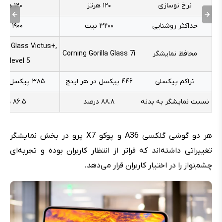
نرخ نوسازی
۱۲۰ هرتز
۱۲۰ هرتز
حداکثر روشنایی
۳۲۰۰ نیت
۱۹۰۰ نیت
illa Glass Victus+,
محافظ نمایشگر
Corning Gorilla Glass 7i
hs level 5
تراکم پیکسلی
۴۴۶ پیکسل در هر اینچ
۳۸۵ پیکسل در هر اینچ
نسبت نمایشگر به بدنه
۸۸.۸ درصد
۸۶.۵ درصد
هر دو گوشی گلکسی A36 و پوکو X7 پرو در بخش نمایشگر
تغییراتی داشته‌اند که فراتر از انتظار کاربران بوده و تجربه‌ای
چشم‌نواز را در اختیار کاربران قرار می‌دهد.