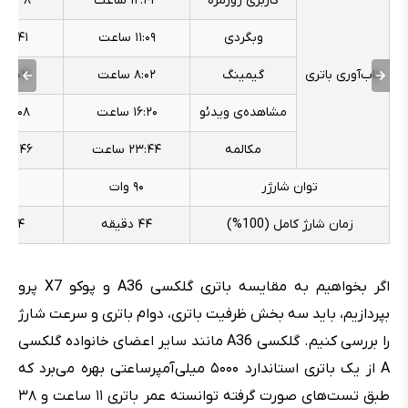
کاربری روزمره
۱۲:۴۳ ساعت
۱۱:۳۸ ساعت
وبگردی
۱۱:۰۹ ساعت
۱۱:۴۱ ساعت
تاب‌آوری باتری
گیمینگ
۸:۰۲ ساعت
۷:۰۳ ساعت
مشاهده‌ی ویدئو
۱۶:۲۰ ساعت
۱۲:۰۸ ساعت
مکالمه
۲۳:۴۴ ساعت
۲۷:۴۶ ساعت
توان شارژر
۹۰ وات
۴۵ وات
زمان شارژ کامل (100%)
۴۴ دقیقه
۷۴ دقیقه
اگر بخواهیم به مقایسه باتری گلکسی A36 و پوکو X7 پرو
بپردازیم، باید سه بخش ظرفیت باتری، دوام باتری و سرعت شارژ
را بررسی کنیم. گلکسی A36 مانند سایر اعضای خانواده گلکسی
A از یک باتری استاندارد ۵۰۰۰ میلی‌آمپرساعتی بهره می‌برد که
طبق تست‌های صورت گرفته توانسته عمر باتری ۱۱ ساعت و ۳۸