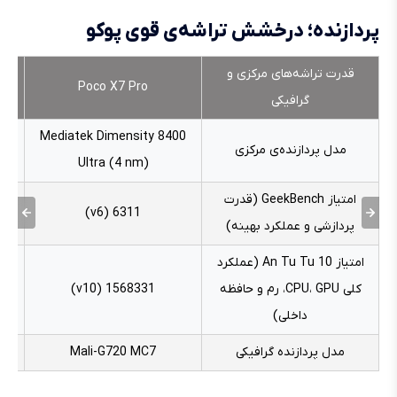
پردازنده؛ درخشش تراشه‌ی قوی پوکو
قدرت تراشه‌های مرکزی و
Poco X7 Pro
گرافیکی
B
Mediatek Dimensity 8400
مدل پردازنده‌ی مرکزی
nm)
Ultra (4 nm)
امتیاز GeekBench (قدرت
6311 (v6)
پردازشی و عملکرد بهینه)
امتیاز An Tu Tu 10 (عملکرد
کلی CPU، GPU، رم و حافظه
1568331 (v10)
داخلی)
مدل پردازنده گرافیکی
Mali-G720 MC7