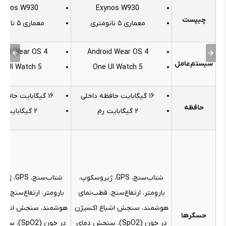
xynos W930
Exynos W930
چیپست
معماری ۵ نانومتری
معماری ۵ نانومتری
roid Wear OS 4
Android Wear OS 4
سیستم‌عامل
e UI Watch 5
One UI Watch 5
۱۶ گیگابایت حافظه داخلی
۱۶ گیگابایت حافظه داخلی
حافظه
۲ گیگابایت رم
۲ گیگابایت رم
شتاب‌سنج، GPS، ژیروسکوپ،
شتاب‌سنج، 
بارومتر، ارتفاع‌سنج، قطب‌نمای
بارومتر، ارتفاع‌سنج، ق
هوشمند، سنجش اشباع اکسیژن
هوشمند، سنجش اشباع
حسگرها
در خون (SpO2)، سنجش دمای
در خون (pO2