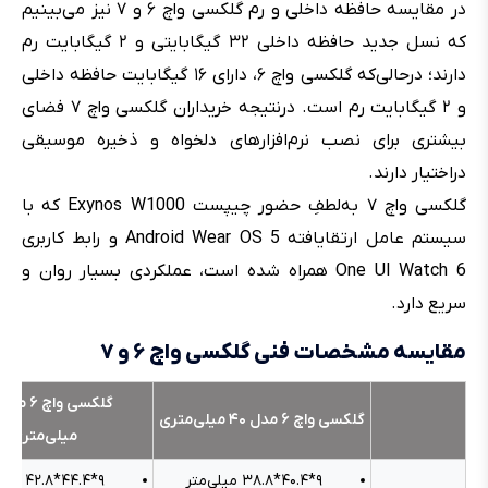
در مقایسه حافظه داخلی و رم گلکسی واچ ۶ و ۷ نیز می‌بینیم
که نسل جدید حافظه داخلی ۳۲ گیگابایتی و ۲ گیگابایت رم
دارند؛ درحالی‌که گلکسی واچ ۶، دارای ۱۶ گیگابایت حافظه داخلی
و ۲ گیگابایت رم است. درنتیجه خریداران گلکسی واچ ۷ فضای
بیشتری برای نصب نرم‌افزارهای دلخواه و ذخیره موسیقی
دراختیار دارند.
گلکسی واچ ۷ به‌لطفِ حضور چیپست Exynos W1000 که با
سیستم عامل ارتقایافته Android Wear OS 5 و رابط کاربری
One UI Watch 6 همراه شده است، عملکردی بسیار روان و
سریع دارد.
مقایسه مشخصات فنی گلکسی واچ ۶ و ۷
گلکسی واچ ۶ مدل ۴۰ میلی‌متری
میلی‌متری
۹*۴۰.۴*۳۸.۸ میلی‌متر
۹*۴۴.۴*۴۲.۸ میلی‌متر